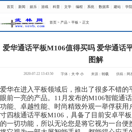
首页
|
新闻
|
娱乐
|
游戏
|
科普
|
文学
|
编程
|
系统
|
数据库
|
建站
|
学
首页
>
产品
>
平板
> 正文
爱华通话平板M106值得买吗 爱华通话平
图解
2020-07-22 13:43:50
字体：
大
中
小
来源：
转载
供稿：网
爱华在进入平板领域后，推出了很多不错的
眼前一亮的产品。11月发布的M106智能通
功能、卓越性能、时尚精致外观一举俘获用户好
寸四核通话平板M106，具备了目前安卓平
的一切功能，所以无论您是将它视为一台便