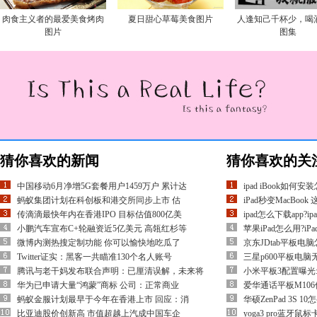
肉食主义者的最爱美食烤肉
夏日甜心草莓美食图片
人逢知己千杯少，喝
图片
图集
猜你喜欢的新闻
猜你喜欢的关
中国移动6月净增5G套餐用户1459万户 累计达
ipad iBook如
蚂蚁集团计划在科创板和港交所同步上市 估
iPad秒变MacBo
传滴滴最快年内在香港IPO 目标估值800亿美
ipad怎么下载app?i
小鹏汽车宣布C+轮融资近5亿美元 高瓴红杉等
苹果iPad怎么用?
微博内测热搜定制功能 你可以愉快地吃瓜了
京东JDtab平板电
Twitter证实：黑客一共瞄准130个名人账号
三星p600平板电
腾讯与老干妈发布联合声明：已厘清误解，未来将
小米平板3配置曝光
华为已申请大量“鸿蒙”商标 公司：正常商业
爱华通话平板M106
蚂蚁金服计划最早于今年在香港上市 回应：消
华硕ZenPad 3S 10
比亚迪股价创新高 市值超越上汽成中国车企
yoga3 pro蓝牙