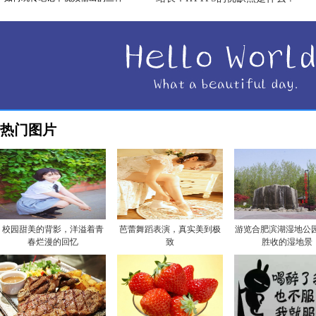
热门图片
校园甜美的背影，洋溢着青
芭蕾舞蹈表演，真实美到极
游览合肥滨湖湿地公园
春烂漫的回忆
致
胜收的湿地景