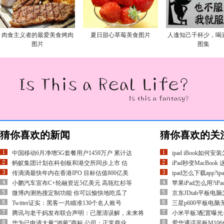
肉食主义者的最爱美食烤肉
夏日甜心草莓美食图片
人逢知己千杯少，喝
图片
图集
猜你喜欢的新闻
猜你喜欢的关
中国移动6月净增5G套餐用户1459万户 累计达
ipad iBook如
蚂蚁集团计划在科创板和港交所同步上市 估
iPad秒变MacBo
传滴滴最快年内在香港IPO 目标估值800亿美
ipad怎么下载app?i
小鹏汽车宣布C+轮融资近5亿美元 高瓴红杉等
苹果iPad怎么用?
微博内测热搜定制功能 你可以愉快地吃瓜了
京东JDtab平板电
Twitter证实：黑客一共瞄准130个名人账号
三星p600平板电
腾讯与老干妈发布联合声明：已厘清误解，未来将
小米平板3配置曝光
华为已申请大量“鸿蒙”商标 公司：正常商业
爱华通话平板M106