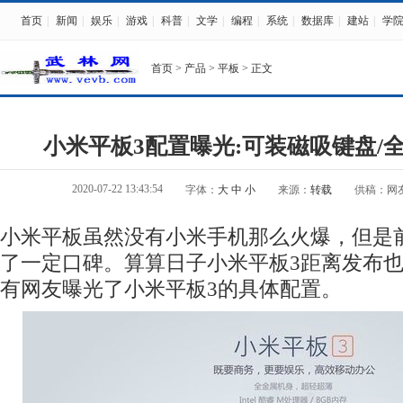
首页
|
新闻
|
娱乐
|
游戏
|
科普
|
文学
|
编程
|
系统
|
数据库
|
建站
|
学
首页
>
产品
>
平板
> 正文
小米平板3配置曝光:可装磁吸键盘/
2020-07-22 13:43:54
字体：
大
中
小
来源：
转载
供稿：网
小米平板虽然没有小米手机那么火爆，但是
了一定口碑。算算日子小米平板3距离发布
有网友曝光了小米平板3的具体配置。