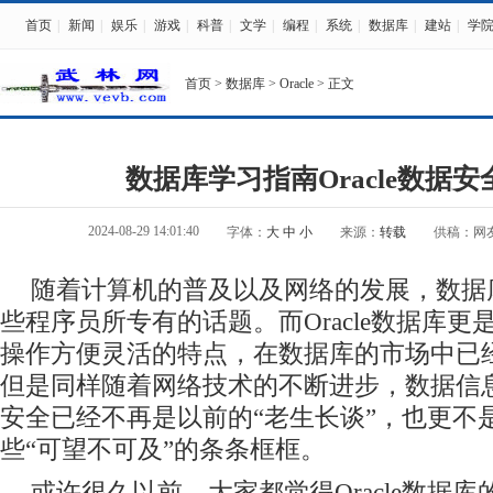
首页
|
新闻
|
娱乐
|
游戏
|
科普
|
文学
|
编程
|
系统
|
数据库
|
建站
|
学
首页
>
数据库
>
Oracle
> 正文
数据库学习指南Oracle数据
2024-08-29 14:01:40
字体：
大
中
小
来源：
转载
供稿：网
随着计算机的普及以及网络的发展，数据
些程序员所专有的话题。而Oracle数据库
操作方便灵活的特点，在数据库的市场中已
但是同样随着网络技术的不断进步，数据信
安全已经不再是以前的“老生长谈”，也更不
些“可望不可及”的条条框框。
或许很久以前，大家都觉得Oracle数据