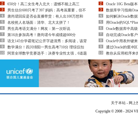
650分！高二女生考入北大：遗憾不能上高三
Oracle 10G Be
男生估分600只考了397 妈妈：高考虽重要，但不
数据库学习指南Ora
唐尚珺回应是否会直播带货：有人出100万想和
如何解决Oracle数
名校抢人名场面：清华、北大太拼了！
用Oracle的SQL*
男生高考语文满分！网友：第一次听说
Oracle数据库中
第16次参加高考！唐尚珺今年成绩超600分
自动完成Oracle
语文145分学霸笔记公开字迹清秀：多阅读，该背
Oracle中用表外
数学满分！四川绵阳一男生高考710分 理综仅扣
通过Oracle的缓
阿里全球数学竞赛选手：决赛专业性太强，6道题
教你从应用程序来优化
关于本站
-
网上
Copyright © 2008 - 202