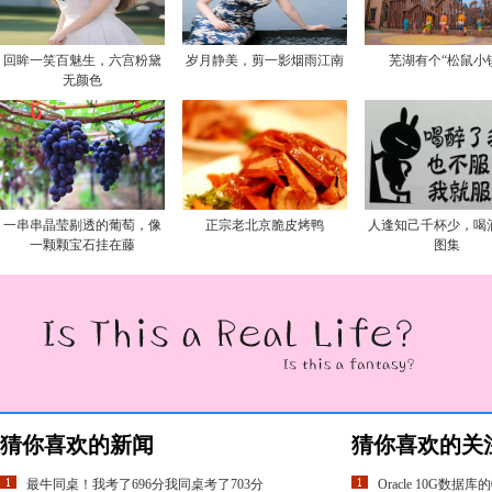
回眸一笑百魅生，六宫粉黛
岁月静美，剪一影烟雨江南
芜湖有个“松鼠小
无颜色
一串串晶莹剔透的葡萄，像
正宗老北京脆皮烤鸭
人逢知己千杯少，喝
一颗颗宝石挂在藤
图集
猜你喜欢的新闻
猜你喜欢的关
最牛同桌！我考了696分我同桌考了703分
Oracle 10G数据