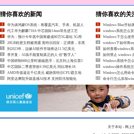
猜你喜欢的新闻
猜你喜欢的关
华为谈鸿蒙OS系统：将覆盖汽车、手表、机器人
Windows Blu
代工华为麒麟710A 中芯国际14nm等先进工艺
windows系统怎么
华为：预计今年底中国将建成80万5G基站 5G用
Windows下怎么使用
20GB机密文档被泄露 英特尔回应：正调查，非黑
windows下如何将
到2023年，边缘AI软件市场将达11.5亿美元
如何查看window
李开复：AI虽不能复制真正的人 但“数字人”
如何禁止 windows
中国研制600公里时速磁悬浮：北京到上海仅需3
Windows系统中
中芯国际二季度营收9.39亿美元 同比增长18.
windows操作系
AMD市值逼近千亿美元 威胁英特尔CPU霸主地
Windows怎么用
阿里达摩院升级遥感AI技术 支持防汛智能化
命令行怎么添加win
关于本站
-
网上