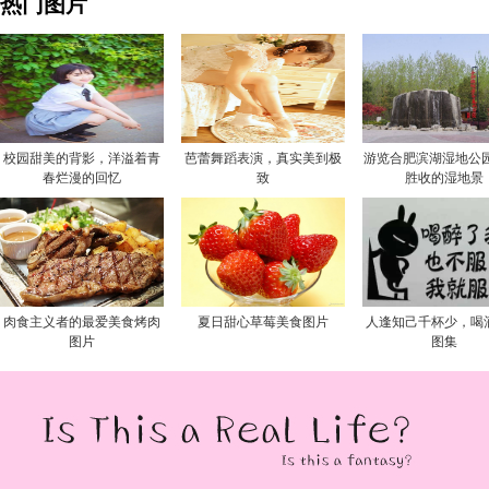
热门图片
校园甜美的背影，洋溢着青
芭蕾舞蹈表演，真实美到极
游览合肥滨湖湿地公园
春烂漫的回忆
致
胜收的湿地景
肉食主义者的最爱美食烤肉
夏日甜心草莓美食图片
人逢知己千杯少，喝
图片
图集