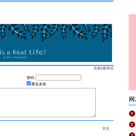
共有
0
条评论
密码:
匿名发表
网
更多