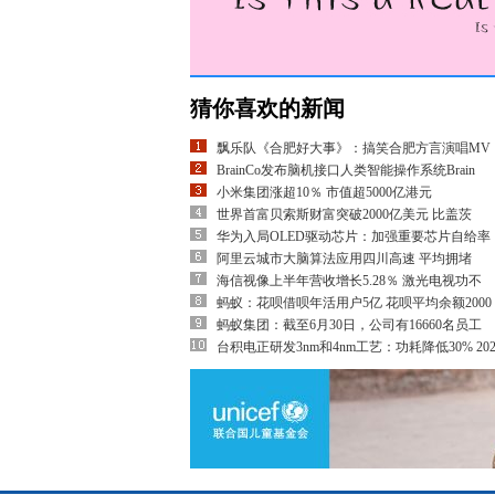
猜你喜欢的新闻
飘乐队《合肥好大事》：搞笑合肥方言演唱MV
BrainCo发布脑机接口人类智能操作系统Brain
小米集团涨超10％ 市值超5000亿港元
世界首富贝索斯财富突破2000亿美元 比盖茨
华为入局OLED驱动芯片：加强重要芯片自给率
阿里云城市大脑算法应用四川高速 平均拥堵
海信视像上半年营收增长5.28％ 激光电视功不
蚂蚁：花呗借呗年活用户5亿 花呗平均余额2000
蚂蚁集团：截至6月30日，公司有16660名员工
台积电正研发3nm和4nm工艺：功耗降低30% 202