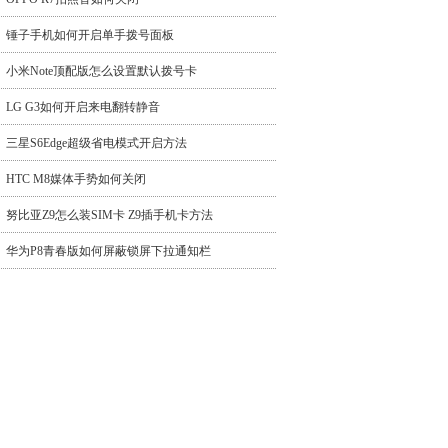
锤子手机如何开启单手拨号面板
小米Note顶配版怎么设置默认拨号卡
LG G3如何开启来电翻转静音
三星S6Edge超级省电模式开启方法
HTC M8媒体手势如何关闭
努比亚Z9怎么装SIM卡 Z9插手机卡方法
华为P8青春版如何屏蔽锁屏下拉通知栏