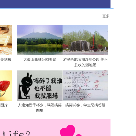
更多
实美到极
大蜀山森林公园美景
游览合肥滨湖湿地公园 美不
胜收的湿地景
食图片
人逢知己千杯少，喝酒搞笑
搞笑试卷，学生恶搞答题
图集