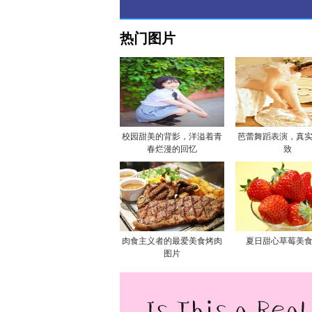
热门图片
校园甜美的背影，洋溢着青
芭蕾舞蹈表演，真
春烂漫的回忆
致
肉食主义者的最爱美食烤肉
夏日甜心草莓美
图片