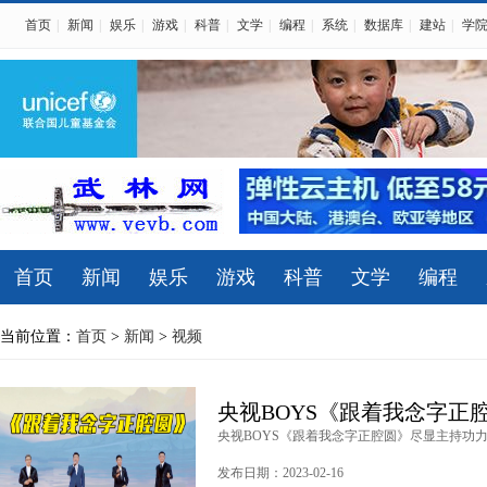
首页
|
新闻
|
娱乐
|
游戏
|
科普
|
文学
|
编程
|
系统
|
数据库
|
建站
|
学
首页
新闻
娱乐
游戏
科普
文学
编程
当前位置：
首页
>
新闻
>
视频
央视BOYS《跟着我念字正
央视BOYS《跟着我念字正腔圆》尽显主持功力 .
发布日期：2023-02-16