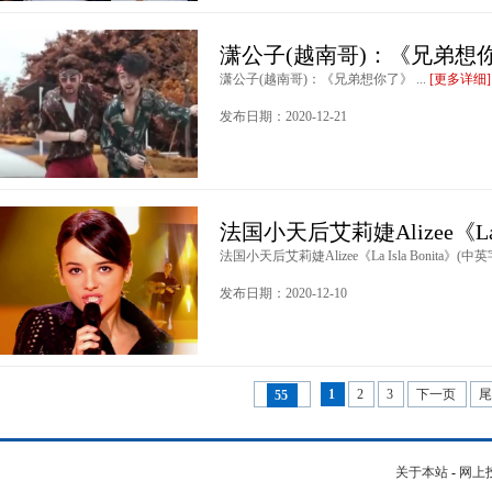
潇公子(越南哥)：《兄弟想
潇公子(越南哥)：《兄弟想你了》 ...
[更多详细]
发布日期：2020-12-21
法国小天后艾莉婕Alizee《La Is
法国小天后艾莉婕Alizee《La Isla Bonita》(中英字
发布日期：2020-12-10
1
2
3
下一页
55
关于本站
-
网上