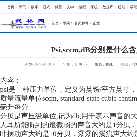
首页
|
新闻
|
娱乐
|
游戏
|
科普
|
文学
|
编程
|
系统
|
数据库
|
建站
|
学
首页
>
学院
>
名词解释
> 正文
Psi,sccm,dB分别是什么
2020-10-28 20:18:59
字体：
大
中
小
来源：
转载
供稿：网
内容：
psi是一种压力单位，定义为英镑/平方英寸，145
质量流量单位sccm, standard-state cubic centime
毫升每分
分贝是声压级单位,记为db,用于表示声音的
人耳所能听到的最微弱的声音大约是1分贝
叶摆动声大约是10分贝，瀑瀑的溪流声大约