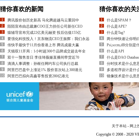
猜你喜欢的新闻
猜你喜欢的关
腾讯股价创历史新高 马化腾超越马云重回中
什么是SPAM？
陌陌宣布由总裁兼COO王力担任公司新任CEO
什么是APE?
猿辅导宣布完成22亿美元融资 投后估值155亿
什么是Tag?
要强化科技投入！京东物流CEO王振辉：我们永远
两分钟快速让你明白
传快手最快于11月份香港上市 腾讯成最大赢
Psi,sccm,dB分别
天猫双11开局：1小时超300个品牌成交超去年全
什么是API
双十一预售首日 李佳琦薇娅直播间带货近70
什么是DAO Database 
滴滴人事调整：孙枢任网约车公司执行总裁
分时技术是什么意
阿里巴巴盘中上涨近1% 股价首次站上300港元
多道程序设计是什
阿里巴巴拟向高鑫零售投资280亿港元
镜像技术是什么意
关于本站
-
网上
Copyright © 2008 - 202