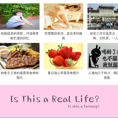
校园甜美的背影，洋溢着青
芭蕾舞蹈表演，真实美到极
游览三河古镇景点
春烂漫的回忆
致
阁、古民居、一
肉食主义者的最爱美食烤肉
夏日甜心草莓美食图片
人逢知己千杯少，喝
图片
图集