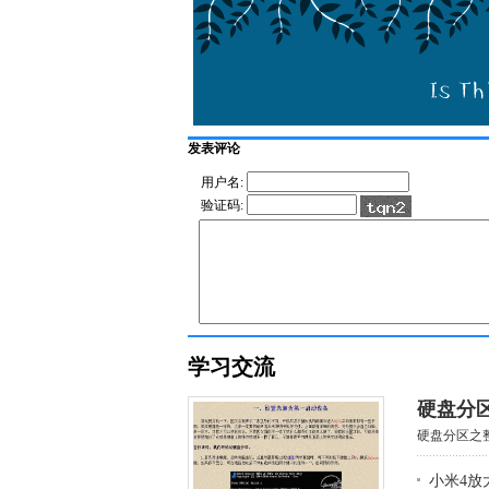
发表评论
用户名:
验证码:
学习交流
硬盘分
硬盘分区之整
小米4放