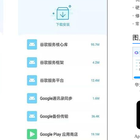
硬
修
常
图
华
Ap