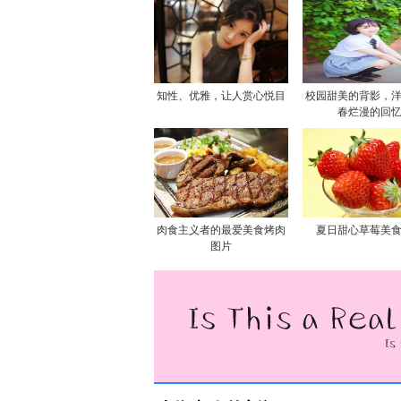
知性、优雅，让人赏心悦目
校园甜美的背影，
春烂漫的回
肉食主义者的最爱美食烤肉
夏日甜心草莓美
图片