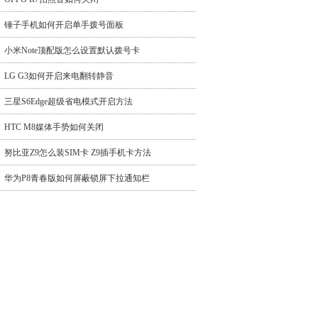
锤子手机如何开启单手拨号面板
小米Note顶配版怎么设置默认拨号卡
LG G3如何开启来电翻转静音
三星S6Edge超级省电模式开启方法
HTC M8媒体手势如何关闭
努比亚Z9怎么装SIM卡 Z9插手机卡方法
华为P8青春版如何屏蔽锁屏下拉通知栏