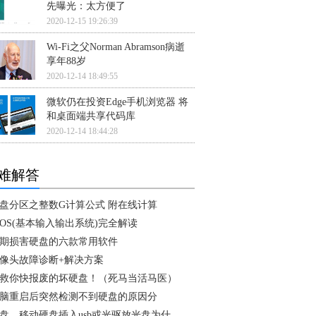
先曝光：太方便了
2020-12-15 19:26:39
Wi-Fi之父Norman Abramson病逝
享年88岁
2020-12-14 18:49:55
微软仍在投资Edge手机浏览器 将
和桌面端共享代码库
2020-12-14 18:44:28
难解答
盘分区之整数G计算公式 附在线计算
IOS(基本输入输出系统)完全解读
期损害硬盘的六款常用软件
像头故障诊断+解决方案
救你快报废的坏硬盘！（死马当活马医）
脑重启后突然检测不到硬盘的原因分
盘，移动硬盘插入usb或光驱放光盘为什