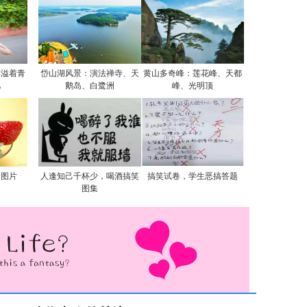
洋溢着青
岱山湖风景：演法禅寺、天
黄山多奇峰：莲花峰、天都
忆
鹅岛、白鹭洲
峰、光明顶
食图片
人逢知己千杯少，喝酒搞笑
搞笑试卷，学生恶搞答题
图集