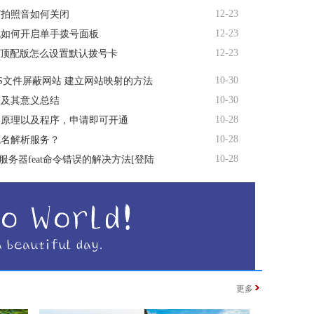
12-23
R7拍照音如何关闭
12-23
机如何开启单手拨号面板
12-23
te顶配版怎么设置默认拨号卡
10-30
TS文件屏蔽网站 建立网站映射的方法
10-30
态及其意义总结
10-28
名原理以及程序，申请即可开通
10-28
域名解析服务？
10-28
P服务器feat命令错误的解决方法[登陆
更多