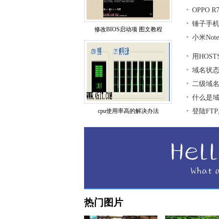
OPPO 
锤子手
修改BIOS启动项 图文教程
小米No
用HOS
域名状
二级域
什么是
cpu使用率高的解决办法
登陆FT
热门图片