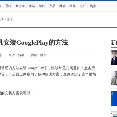
程
|
系统
|
数据库
|
建站
|
学院
|
产品
|
网管
|
维修
|
办公
|
热点
技巧
> 正文
装GooglePlay的方法
新
小
来源：
转载
供稿：网友
规的方法安装GooglePlay了，比较常见的问题如：点击应
对等，于是我上网查询了各种解决方案，最终确定了这个最简
规的安装方案就可以：