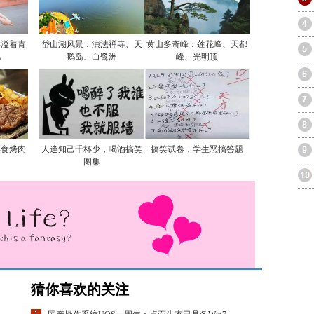
洋溢着青
岱山湖风景：演法禅寺、天
黄山多奇峰：莲花峰、天都
忆
鹅岛、白鹭洲
峰、光明顶
美食烤肉
人逢知己千杯少，喝酒搞笑
搞笑试卷，学生恶搞答题
图集
猜你喜欢的关注