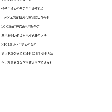
锤子手机如何开启单手拨号面板
小米Note顶配版怎么设置默认拨号卡
LG G3如何开启来电翻转静音
三星S6Edge超级省电模式开启方法
HTC M8媒体手势如何关闭
努比亚Z9怎么装SIM卡 Z9插手机卡方法
华为P8青春版如何屏蔽锁屏下拉通知栏