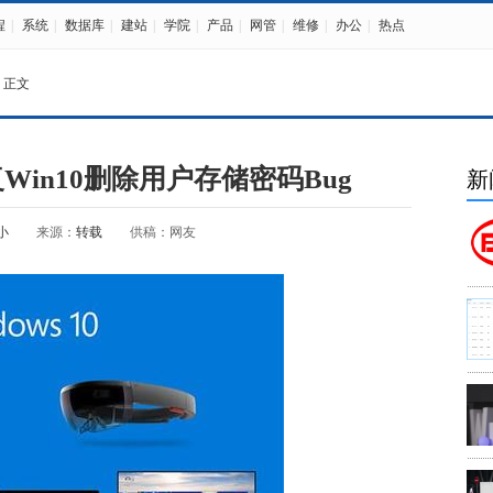
程
|
系统
|
数据库
|
建站
|
学院
|
产品
|
网管
|
维修
|
办公
|
热点
 正文
in10删除用户存储密码Bug
新
小
来源：
转载
供稿：网友