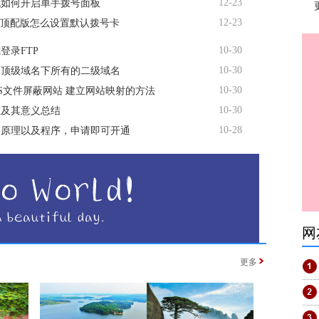
12-23
机如何开启单手拨号面板
12-23
te顶配版怎么设置默认拨号卡
10-30
登录FTP
10-30
个顶级域名下所有的二级域名
10-30
TS文件屏蔽网站 建立网站映射的方法
10-30
态及其意义总结
10-28
名原理以及程序，申请即可开通
网
更多