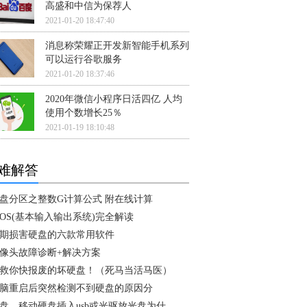
高盛和中信为保荐人
2021-01-20 18:47:40
消息称荣耀正开发新智能手机系列
可以运行谷歌服务
2021-01-20 18:37:46
2020年微信小程序日活四亿 人均
使用个数增长25％
2021-01-19 18:10:48
难解答
盘分区之整数G计算公式 附在线计算
IOS(基本输入输出系统)完全解读
期损害硬盘的六款常用软件
像头故障诊断+解决方案
救你快报废的坏硬盘！（死马当活马医）
脑重启后突然检测不到硬盘的原因分
盘，移动硬盘插入usb或光驱放光盘为什