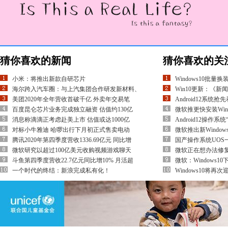
猜你喜欢的新闻
猜你喜欢的关
小米：将推出新款自研芯片
Windows10批
海尔跨入汽车圈：与上汽集团合作研发新材料、
Win10更新：《
美团2020年全年营收首破千亿 外卖年交易笔
Android12系统
百度昆仑芯片业务完成独立融资 估值约130亿
微软推更快安装Win
消息称滴滴正考虑赴美上市 估值或达1000亿
Android12操作系
对标小牛雅迪 哈啰出行下月初正式售卖电动
微软推出新Windo
腾讯2020年第四季度营收1336.69亿元 同比增
国产操作系统UOS
微软研究以超过100亿美元收购视频游戏聊天
微软正在想办法修复
斗鱼第四季度营收22.7亿元同比增10% 月活超
微软：Windows10
一个时代的终结：新浪完成私有化！
Windows10将