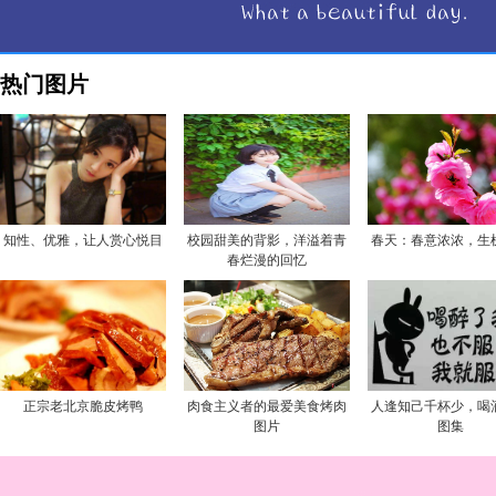
热门图片
知性、优雅，让人赏心悦目
校园甜美的背影，洋溢着青
春天：春意浓浓，生
春烂漫的回忆
正宗老北京脆皮烤鸭
肉食主义者的最爱美食烤肉
人逢知己千杯少，喝
图片
图集