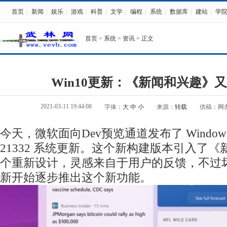
首页
|
新闻
|
娱乐
|
游戏
|
科普
|
文学
|
编程
|
系统
|
数据库
|
建站
|
学
首页
>
系统
>
资讯
> 正文
Win10更新：《新闻和兴趣》
2021-03-11 19:44:08
字体：
大
中
小
来源：
转载
供稿：网
今天，微软面向Dev预览通道发布了 Windows 10 I
21332 系统更新。这个新构建版本引入了
个重新设计，灵感来自于用户的反馈，不过
新开始逐步推出这个新功能。