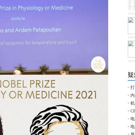
疑
打
内
机
C
电
电
显