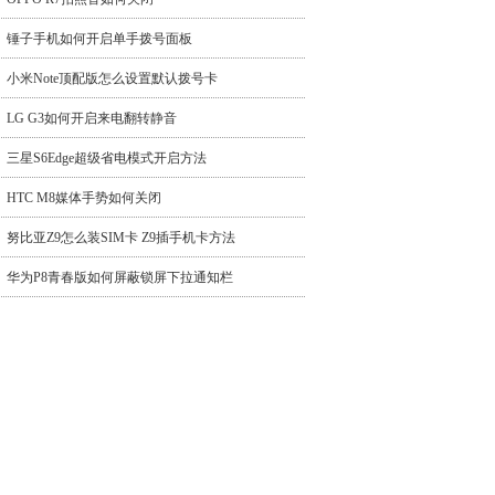
锤子手机如何开启单手拨号面板
小米Note顶配版怎么设置默认拨号卡
LG G3如何开启来电翻转静音
三星S6Edge超级省电模式开启方法
HTC M8媒体手势如何关闭
努比亚Z9怎么装SIM卡 Z9插手机卡方法
华为P8青春版如何屏蔽锁屏下拉通知栏