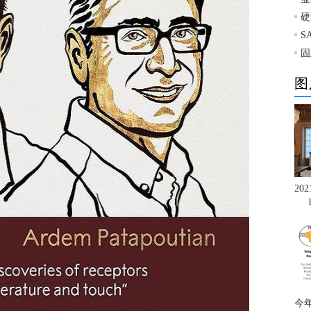
硬
S
固
图
20
今