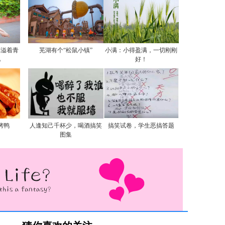
洋溢着青
芜湖有个“松鼠小镇”
小满：小得盈满，一切刚刚
忆
好！
烤鸭
人逢知己千杯少，喝酒搞笑
搞笑试卷，学生恶搞答题
图集