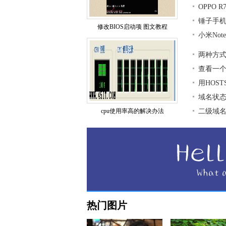
OPPO 
锤子手
修改BIOS启动项 图文教程
小米No
两种方式
查看一
用HOS
域名状
cpu使用率高的解决办法
二级域
热门图片