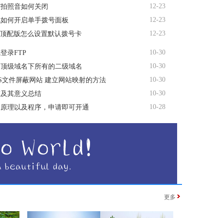
12-23
R7拍照音如何关闭
12-23
机如何开启单手拨号面板
12-23
te顶配版怎么设置默认拨号卡
10-30
登录FTP
10-30
个顶级域名下所有的二级域名
10-30
TS文件屏蔽网站 建立网站映射的方法
10-30
态及其意义总结
10-28
名原理以及程序，申请即可开通
更多