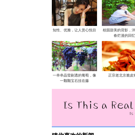
知性、优雅，让人赏心悦目
校园甜美的背影，
春烂漫的回
一串串晶莹剔透的葡萄，像
正宗老北京脆皮
一颗颗宝石挂在藤