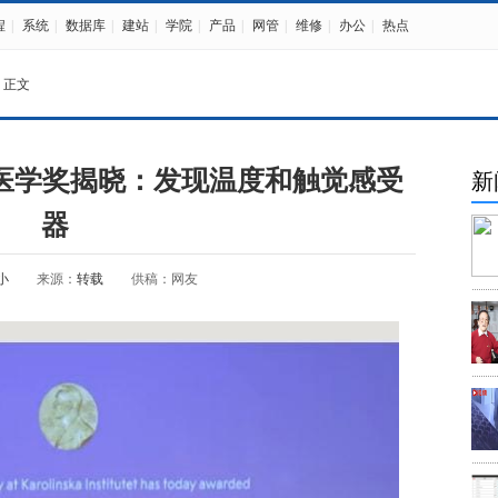
程
|
系统
|
数据库
|
建站
|
学院
|
产品
|
网管
|
维修
|
办公
|
热点
 正文
或医学奖揭晓：发现温度和触觉感受
新
器
小
来源：
转载
供稿：网友