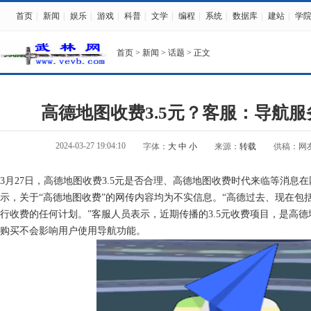
首页
|
新闻
|
娱乐
|
游戏
|
科普
|
文学
|
编程
|
系统
|
数据库
|
建站
|
学
首页
>
新闻
>
话题
> 正文
高德地图收费3.5元？客服：导航
2024-03-27 19:04:10
字体：
大
中
小
来源：
转载
供稿：网
3月27日，高德地图收费3.5元是否合理、高德地图收费时代来临等消息
示，关于“高德地图收费”的网传内容均为不实信息。“高德过去、现在包
行收费的任何计划。”客服人员表示，近期传播的3.5元收费项目，是高
购买不会影响用户使用导航功能。