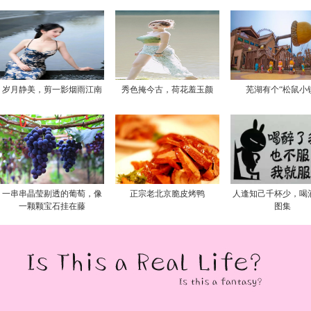
岁月静美，剪一影烟雨江南
秀色掩今古，荷花羞玉颜
芜湖有个“松鼠小
一串串晶莹剔透的葡萄，像
正宗老北京脆皮烤鸭
人逢知己千杯少，喝
一颗颗宝石挂在藤
图集