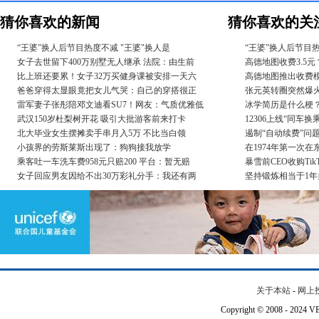
猜你喜欢的新闻
猜你喜欢的关
“王婆”换人后节目热度不减 "王婆"换人是
“王婆”换人后节目热
女子去世留下400万别墅无人继承 法院：由生前
高德地图收费3.5
比上班还要累！女子32万买健身课被安排一天六
高德地图推出收费模
爸爸穿得太显眼竟把女儿气哭：自己的穿搭很正
张元英转圈突然爆
雷军妻子张彤陪邓文迪看SU7！网友：气质优雅低
冰学简历是什么梗
武汉150岁杜梨树开花 吸引大批游客前来打卡
12306上线“同车
北大毕业女生摆摊卖手串月入5万 不比当白领
遏制“自动续费”问
小孩界的劳斯莱斯出现了：狗狗接我放学
在1974年第一次
乘客吐一车洗车费958元只赔200 平台：暂无赔
暴雪前CEO收购Ti
女子回应男友因给不出30万彩礼分手：我还有两
坚持锻炼相当于1年
关于本站
-
网上
Copyright © 2008 - 202