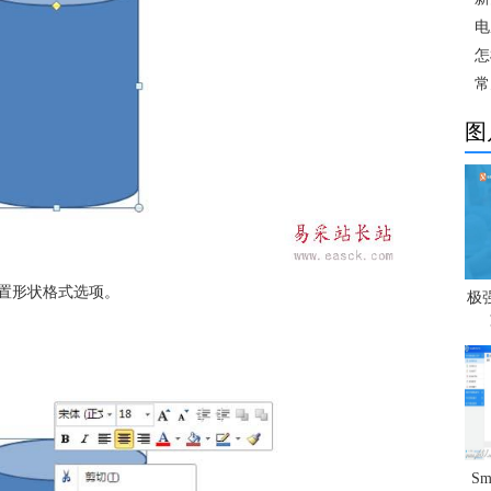
电
怎
常
图
置形状格式选项。
极
S