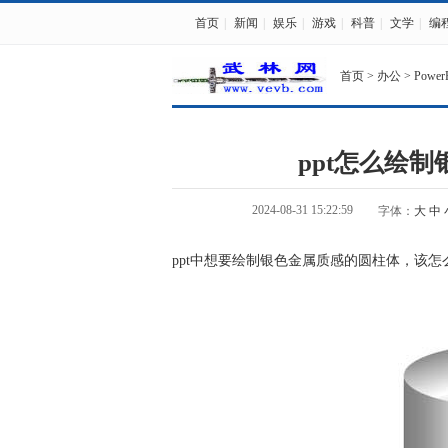
首页
|
新闻
|
娱乐
|
游戏
|
科普
|
文学
|
编
首页
>
办公
>
PowerP
ppt怎么绘
2024-08-31 15:22:59
字体：
大
中
ppt中想要绘制银色金属质感的圆柱体，该