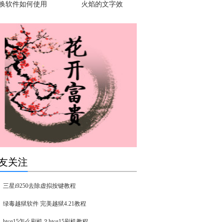
换软件如何使用
火焰的文字效
友关注
三星i9250去除虚拟按键教程
绿毒越狱软件 完美越狱4.21教程
htcg15怎么刷机？htcg15刷机教程