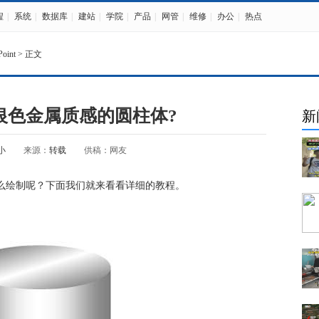
程
|
系统
|
数据库
|
建站
|
学院
|
产品
|
网管
|
维修
|
办公
|
热点
oint
> 正文
制银色金属质感的圆柱体?
新
小
来源：
转载
供稿：网友
怎么绘制呢？下面我们就来看看详细的教程。