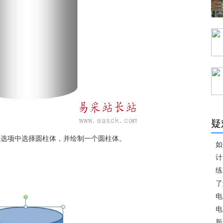
疑
从形状选项中选择圆柱体，并绘制一个圆柱体。
如
计
练
了
电
电
新