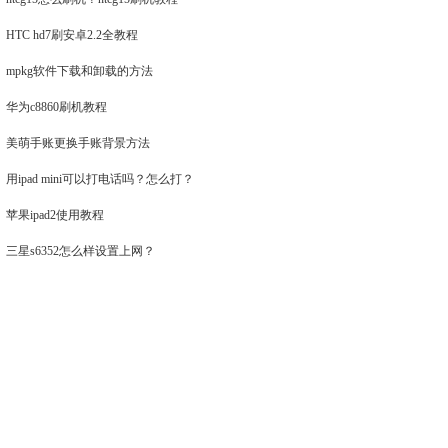
HTC hd7刷安卓2.2全教程
mpkg软件下载和卸载的方法
华为c8860刷机教程
美萌手账更换手账背景方法
用ipad mini可以打电话吗？怎么打？
苹果ipad2使用教程
三星s6352怎么样设置上网？