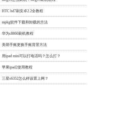
HTC hd7刷安卓2.2全教程
mpkg软件下载和卸载的方法
华为c8860刷机教程
美萌手账更换手账背景方法
用ipad mini可以打电话吗？怎么打？
苹果ipad2使用教程
三星s6352怎么样设置上网？