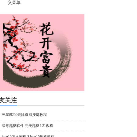
义菜单
友关注
三星i9250去除虚拟按键教程
绿毒越狱软件 完美越狱4.21教程
htcg15怎么刷机？htcg15刷机教程