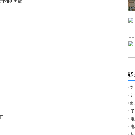
c的Ctrl键
疑
如
计
练
了
窗口
电
电
新