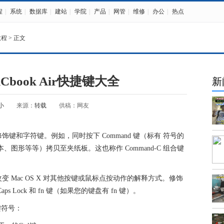
程
|
系统
|
数据库
|
建站
|
学院
|
产品
|
网管
|
维修
|
办公
|
热点
教程
> 正文
book Air快捷键大全
新
小
来源：
转载
供稿：网友
键和字符键。例如，同时按下 Command 键（标有 符号的
、图形等等）拷贝至夹纸板。这也称作 Command-C 组合键
 Mac OS X 对其他按键或鼠标点按动作的解释方式。修饰
t、Caps Lock 和 fn 键（如果您的键盘有 fn 键）。
键符号：