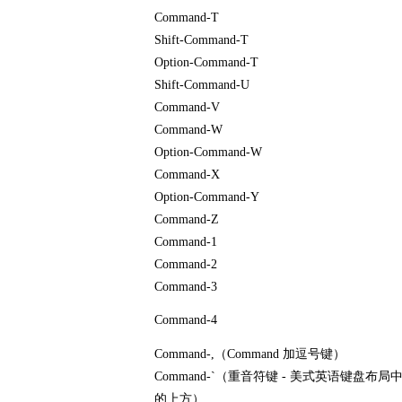
Command-T
Shift-Command-T
Option-Command-T
Shift-Command-U
Command-V
Command-W
Option-Command-W
Command-X
Option-Command-Y
Command-Z
Command-1
Command-2
Command-3
Command-4
Command-,（Command 加逗号键）
Command-`（重音符键 - 美式英语键盘布局中 
的上方）