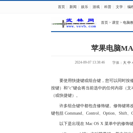
首页
|
新闻
|
娱乐
|
游戏
|
科普
|
文学
|
编
首页
>
课堂
>
电脑
苹果电脑MAC
2024-09-07 13:38:46
字体：
大
中
要使用快捷键或组合键，您可以同时按修饰
按键）和“c”键会将当前选中的任何内容（文本
（或快捷键）。
许多组合键中都包含修饰键。修饰键将改变
键包括 Command、Control、Option、Shif
以下是出现在 Mac OS X 菜单中的修饰