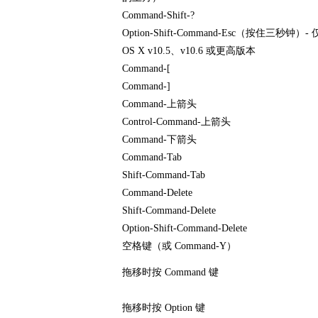
Command-Shift-?
Option-Shift-Command-Esc（按住三秒钟）- 
OS X v10.5、v10.6 或更高版本
Command-[
Command-]
Command-上箭头
Control-Command-上箭头
Command-下箭头
Command-Tab
Shift-Command-Tab
Command-Delete
Shift-Command-Delete
Option-Shift-Command-Delete
空格键（或 Command-Y）
拖移时按 Command 键
拖移时按 Option 键