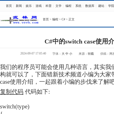
首页
|
新闻
|
娱乐
|
游戏
|
科普
|
文学
|
编程
|
系统
|
数据库
|
建站
|
学
首页
>
编程
>
C#
> 正文
C#中的switch case使用
2024-09-07 17:05:40
字体：
大
中
小
来源：
转载
供稿：网
我们的程序员可能会使用几种语言，其实我
构就可以了，下面错新技术频道小编为大家
case使用介绍，一起跟着小编的步伐来了解
复制代码
代码如下:
switch(type)
{