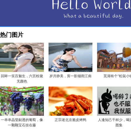
热门图片
回眸一笑百魅生，六宫粉黛
岁月静美，剪一影烟雨江南
芜湖有个“松鼠小
无颜色
一串串晶莹剔透的葡萄，像
正宗老北京脆皮烤鸭
人逢知己千杯少，喝
一颗颗宝石挂在藤
图集