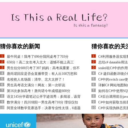
猜你喜欢的新闻
猜你喜欢的关
最牛同桌！我考了696分我同桌考了703分
C#利用服务器实现
650分！高二女生考入北大：遗憾不能上高三
总结c# datatable用法
男生估分600只考了397 妈妈：高考虽重要，但不
sealed在C#中的作
唐尚珺回应是否会直播带货：有人出100万想和
C# 递归函数详细
名校抢人名场面：清华、北大太拼了！
C#中的switch cas
男生高考语文满分！网友：第一次听说
详解C# 网站地图制
第16次参加高考！唐尚珺今年成绩超600分
如何在C#中使用SQL
语文145分学霸笔记公开字迹清秀：多阅读，该背
C#后台调用前台javas
数学满分！四川绵阳一男生高考710分 理综仅扣
C#中如何获取当前
阿里全球数学竞赛选手：决赛专业性太强，6道题
C#中实现伪静态页