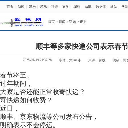
首页
|
新闻
|
娱乐
|
游戏
|
科普
|
文学
|
编程
|
系统
|
数据库
|
建站
|
学
首页
>
新闻
>
话题
> 正文
顺丰等多家快递公司表示春
2025-01-19 21:37:28
字体：
大
中
小
来源：
转载
供稿：网
春节将至。
过年期间，
大家是否还能正常收寄快递？
寄快递如何收费？
近日，
顺丰、京东物流等公司发布公告，
明确表示不会停运。