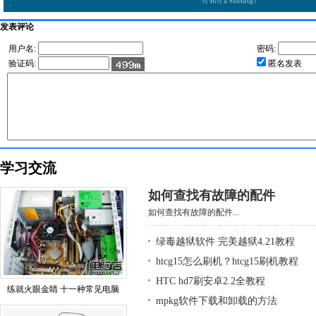
发表评论
用户名:
密码:
验证码:
匿名发表
学习交流
如何查找有故障的配件
如何查找有故障的配件...
绿毒越狱软件 完美越狱4.21教程
htcg15怎么刷机？htcg15刷机教程
HTC hd7刷安卓2.2全教程
练就火眼金睛 十一种常见电脑
mpkg软件下载和卸载的方法