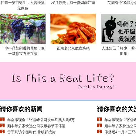
回眸一笑百魅生，六宫粉黛
岁月静美，剪一影烟雨江南
芜湖有个“松鼠小
无颜色
一串串晶莹剔透的葡萄，像
正宗老北京脆皮烤鸭
人逢知己千杯少，喝
一颗颗宝石挂在藤
图集
猜你喜欢的新闻
猜你喜欢的关
年会撒现金？张雪峰公司发年终奖人均6万
年会撒现金？张雪
顺丰等多家快递公司表示春节不停运
顺丰等多家快递公
雷军到访宁德时代 曾毓群接待
停播近4个月！三只