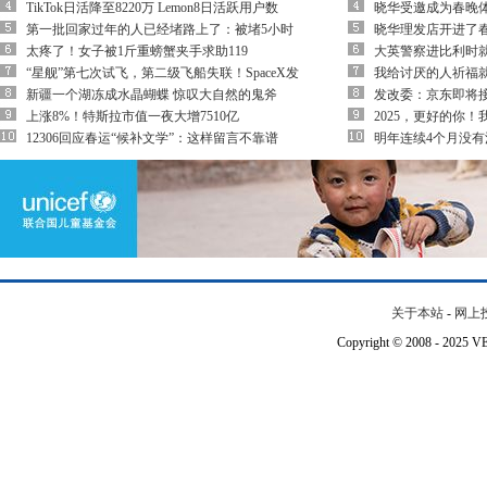
TikTok日活降至8220万 Lemon8日活跃用户数
晓华受邀成为春晚
第一批回家过年的人已经堵路上了：被堵5小时
晓华理发店开进了
太疼了！女子被1斤重螃蟹夹手求助119
大英警察进比利时
“星舰”第七次试飞，第二级飞船失联！SpaceX发
我给讨厌的人祈福
新疆一个湖冻成水晶蝴蝶 惊叹大自然的鬼斧
发改委：京东即将
上涨8%！特斯拉市值一夜大增7510亿
2025，更好的你
12306回应春运“候补文学”：这样留言不靠谱
明年连续4个月没有
关于本站
-
网上
Copyright © 2008 - 202