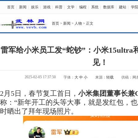
首页
|
新闻
|
娱乐
|
游戏
|
科普
|
文学
|
编程
|
系统
|
数据库
|
建站
|
学
首页
>
新闻
>
人物
> 正文
雷军给小米员工发“蛇钞”：小米15ultra和小
见！
2025-02-05 17:37:50
字体：
大
中
小
来源：
转载
供稿：网
2月5日，春节复工首日，
小米集团董事长兼C
称：“新年开工的头等大事，就是发红包，也
时晒出了拜年现场照片。