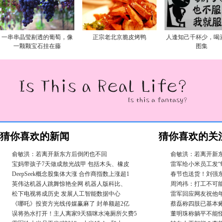
一串串晶莹剔透的葡萄，像
正宗老北京脆皮烤鸭
人逢知己千杯少，喝
一颗颗宝石挂在藤
图集
猜你喜欢的新闻
猜你喜欢的关
俞敏洪：若离开新东方后倒闭也不回
俞敏洪：若离开新
宝妈带孩子7天做成敖光战甲 包括木头、橡皮
雷军给小米员工发“蛇钞
DeepSeek概念股集体大涨 合作商指数上涨超1
春节也送货！刘强
英伟达机器人跳舞惊艳全网 机器人版科比、
周鸿祎：打工不可
松下电视将成历史 发展人工智能数据中心
雷军回应网友祝他
《哪吒》投资方光线传媒赢麻了 封单额超2亿
蔡磊称四肢已基本瘫
误将热水打开！主人离家9天猫咪水淹厕所欠费5
董明珠称躺平不能