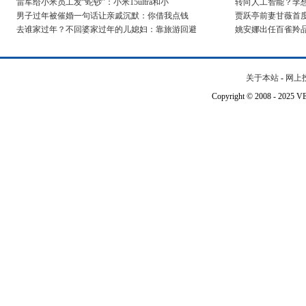
雷军给小米员工发“蛇钞”：小米15ultra和小
转向人工智能？李
男子过年被催婚一句话让亲戚沉默：你借我点钱
贾跃亭前妻甘薇首度
去谁家过年？不回婆家过年的儿媳妇：靠旅游回避
姚安娜出任百雀羚品
关于本站
-
网上
Copyright © 2008 - 202