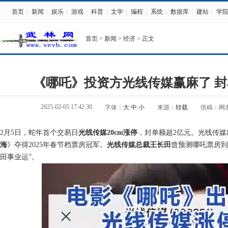
首页
|
新闻
|
娱乐
|
游戏
|
科普
|
文学
|
编程
|
系统
|
数据库
|
建站
|
学
首页
>
新闻
>
经济
> 正文
《哪吒》投资方光线传媒赢麻了 封
2025-02-05 17:42:30
字体：
大
中
小
来源：
转载
供稿：网
2月5日，蛇年首个交易日
光线传媒20cm涨停
，封单额超2亿元。光线传媒
海
》夺得2025年春节档票房冠军。
光线传媒总裁王长田
曾预测哪吒票房到
田事业运”。