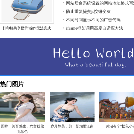
网站后台系统设置的网站地址格式写
防止重复提交js按钮变灰
不同时间显示不同的广告代码
打印机共享提示“操作无法完成
iframe框架调用高度自适应方法
热门图片
回眸一笑百魅生，六宫粉黛
岁月静美，剪一影烟雨江南
芜湖有个“松鼠小
无颜色