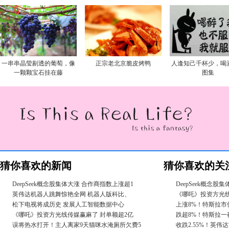
一串串晶莹剔透的葡萄，像
正宗老北京脆皮烤鸭
人逢知己千杯少，喝
一颗颗宝石挂在藤
图集
猜你喜欢的新闻
猜你喜欢的关
DeepSeek概念股集体大涨 合作商指数上涨超1
DeepSeek概念
英伟达机器人跳舞惊艳全网 机器人版科比、
《哪吒》投资方光线
松下电视将成历史 发展人工智能数据中心
上涨8%！特斯拉市值
《哪吒》投资方光线传媒赢麻了 封单额超2亿
跌超8%！特斯拉一
误将热水打开！主人离家9天猫咪水淹厕所欠费5
收跌2.55%！英伟