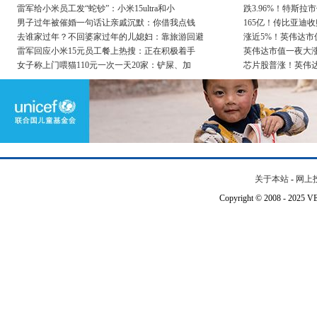
雷军给小米员工发“蛇钞”：小米15ultra和小
跌3.96%！特斯拉
男子过年被催婚一句话让亲戚沉默：你借我点钱
165亿！传比亚迪
去谁家过年？不回婆家过年的儿媳妇：靠旅游回避
涨近5%！英伟达市值
雷军回应小米15元员工餐上热搜：正在积极着手
英伟达市值一夜大涨9
女子称上门喂猫110元一次一天20家：铲屎、加
芯片股普涨！英伟达
关于本站
-
网上
Copyright © 2008 - 202