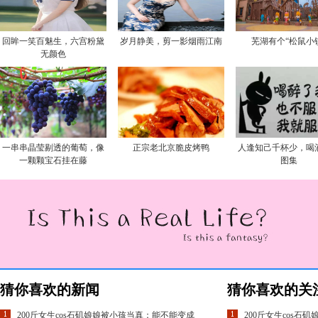
回眸一笑百魅生，六宫粉黛
岁月静美，剪一影烟雨江南
芜湖有个“松鼠小
无颜色
一串串晶莹剔透的葡萄，像
正宗老北京脆皮烤鸭
人逢知己千杯少，喝
一颗颗宝石挂在藤
图集
猜你喜欢的新闻
猜你喜欢的关
200斤女生cos石矶娘娘被小孩当真：能不能变成
200斤女生cos