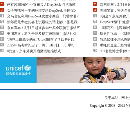
已有超200家企业宣布接入DeepSeek 包括微软
京东宣布：3月1日
女子将找另一半的标准交给DeepSeek 全国仅5
美团发文：将为全
义乌老板利用DeepSeek卖空小商品：只需拿着产
0佣金？京东外卖
新郎用最卑微的姿态说最狠的话 新娘：那是我
DeepSeek翻译“
京东宣布：3月1日起逐步为外卖全职骑手缴纳五
《哪吒2》连说10
美团发文：将为全职及稳定兼职骑手缴纳社保
历史性飞跃！《哪
“地球上最聪明的AI”Grok3翻车了？回答9.11
急急如律令怎么翻译？网友：
2025年高考时间定了：将于6月7日、8日举行
哪吒的金宝贝乾坤
0佣金？京东外卖开启撒钱地推模式
985名校博士求职De
关于本站
-
网上
Copyright © 2008 - 202