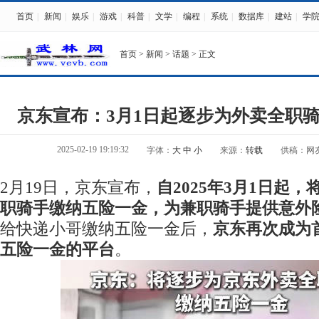
首页
|
新闻
|
娱乐
|
游戏
|
科普
|
文学
|
编程
|
系统
|
数据库
|
建站
|
学
首页
>
新闻
>
话题
> 正文
京东宣布：3月1日起逐步为外卖全职
2025-02-19 19:19:32
字体：
大
中
小
来源：
转载
供稿：网
2月19日，京东宣布，
自2025年3月1日起
职骑手缴纳五险一金，为兼职骑手提供意外
给快递小哥缴纳五险一金后，
京东再次成为
五险一金的平台
。