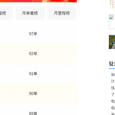
疑
如
计
练
了
电
电
新