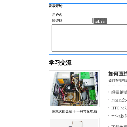
发表评论
用户名:
验证码:
学习交流
如何查
如何查找有故
绿毒越狱
htcg1
HTC h
练就火眼金睛 十一种常见电脑
mpkg