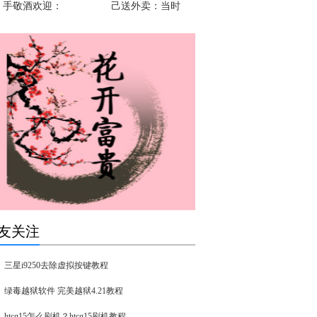
手敬酒欢迎：
己送外卖：当时
友关注
三星i9250去除虚拟按键教程
绿毒越狱软件 完美越狱4.21教程
htcg15怎么刷机？htcg15刷机教程