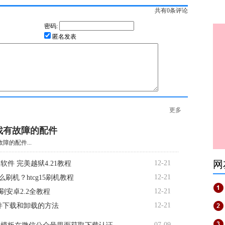
共有
0
条评论
密码:
匿名发表
更多
找有故障的配件
障的配件...
网
12-21
软件 完美越狱4.21教程
12-21
5怎么刷机？htcg15刷机教程
12-21
d7刷安卓2.2全教程
12-21
软件下载和卸载的方法
07-09