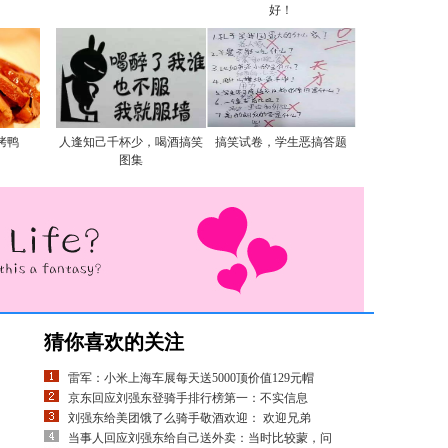
好！
烤鸭
人逢知己千杯少，喝酒搞笑
搞笑试卷，学生恶搞答题
图集
猜你喜欢的关注
雷军：小米上海车展每天送5000顶价值129元帽
京东回应刘强东登骑手排行榜第一：不实信息
刘强东给美团饿了么骑手敬酒欢迎： 欢迎兄弟
当事人回应刘强东给自己送外卖：当时比较蒙，问