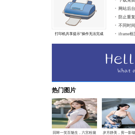
下载免
网站后
防止重复
不同时
打印机共享提示“操作无法完成
ifra
热门图片
回眸一笑百魅生，六宫粉黛
岁月静美，剪一影