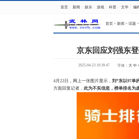
首页
|
新闻
|
娱乐
|
游戏
|
科普
|
文学
|
编
首页
>
新闻
>
话题
>
京东回应刘强东登
2025-04-23 10:39:47
字体：
大
中
4月22日，网上一张图片显示，
刘*东以97
方面回复记者，
此为不实信息，榜单排名为