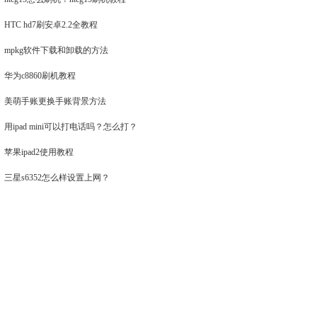
HTC hd7刷安卓2.2全教程
mpkg软件下载和卸载的方法
华为c8860刷机教程
美萌手账更换手账背景方法
用ipad mini可以打电话吗？怎么打？
苹果ipad2使用教程
三星s6352怎么样设置上网？