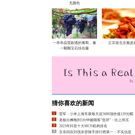
无颜色
一串串晶莹剔透的葡萄，像
正宗老北京脆皮
一颗颗宝石挂在藤
猜你喜欢的新闻
雷军：小米上海车展每天送5000顶价值129元帽
老板出摊晚到5分钟被顾客“批评”：比上班压
2025年抖音十大MCN机构排名
京东回应刘强东登骑手排行榜第一：不实信息