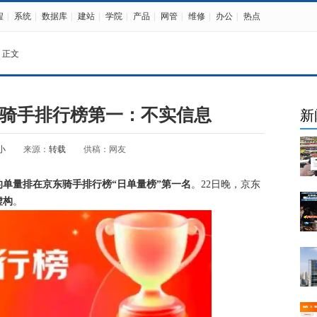
程
|
系统
|
数据库
|
建站
|
学院
|
产品
|
网管
|
维修
|
办公
|
热点
 正文
骑手排行榜第一：不实信息
新
小
来源：
转载
供稿：网友
单的单量排在京东骑手排行榜“日单量榜”第一名
。22日晚，京东
虚构
。