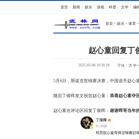
首页
|
新闻
|
娱乐
|
游戏
|
科普
|
文学
|
编
首页
>
娱乐
>
体育
>
赵心童回复丁
2025-05-06 10:56:18
字体：
大
中
5月6日，斯诺克世锦赛决赛，中国选手赵心
随后丁俊晖发文祝贺赵心童：
恭喜赵心童夺
赵心童在评论区回复丁俊晖：
谢谢晖哥当年