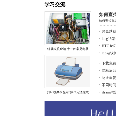
学习交流
如何查
如何查找有故
绿毒越狱
htcg1
HTC h
练就火眼金睛 十一种常见电脑
mpkg
下载免
网站后
防止重复
不同时
打印机共享提示“操作无法完成
ifra