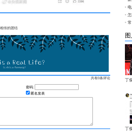
电
怎
常
相传的团结
图
共有
0
条评论
丁
密码:
匿名发表
丁