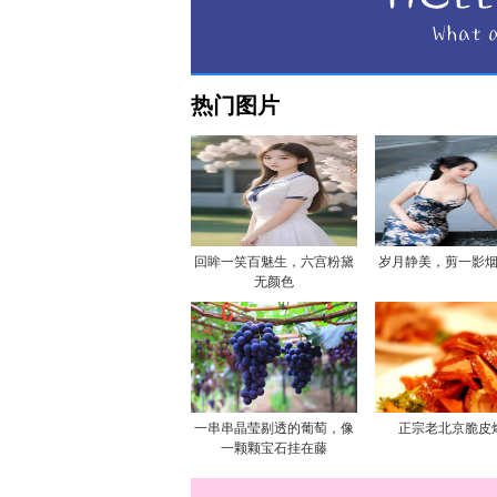
热门图片
回眸一笑百魅生，六宫粉黛
岁月静美，剪一影
无颜色
一串串晶莹剔透的葡萄，像
正宗老北京脆皮
一颗颗宝石挂在藤