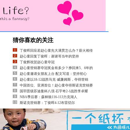
猜你喜欢的关注
丁俊晖回应若赵心童先大满贯怎么办？薪火相传
赵心童回复丁俊晖：谢谢哥当年的坚持
丁俊辉祝贺赵心童夺冠
赵心童世锦赛夺冠奖金有多少？挣回来5、6年的
赵心童邀请女朋友上台 配文写道：坚持初心
赵心童以18-12战胜马克·威廉姆斯，夺得世锦
中国首位、亚洲首位！赵心童夺得斯诺克世锦赛
国羽晋级苏迪曼杯八强 石宇奇2-1战胜李卓耀
NBA季后赛：森林狼116-113力克湖人
斯诺克世锦赛：丁俊晖4-12布雷切尔