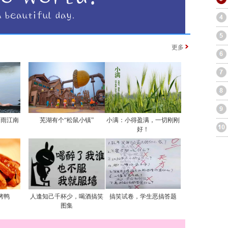
更多
烟雨江南
芜湖有个“松鼠小镇”
小满：小得盈满，一切刚刚
好！
烤鸭
人逢知己千杯少，喝酒搞笑
搞笑试卷，学生恶搞答题
图集