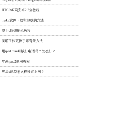
HTC hd7刷安卓2.2全教程
mpkg软件下载和卸载的方法
华为c8860刷机教程
美萌手账更换手账背景方法
用ipad mini可以打电话吗？怎么打？
苹果ipad2使用教程
三星s6352怎么样设置上网？