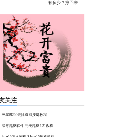
有多少？挣回来
友关注
三星i9250去除虚拟按键教程
绿毒越狱软件 完美越狱4.21教程
htcg15怎么刷机？htcg15刷机教程