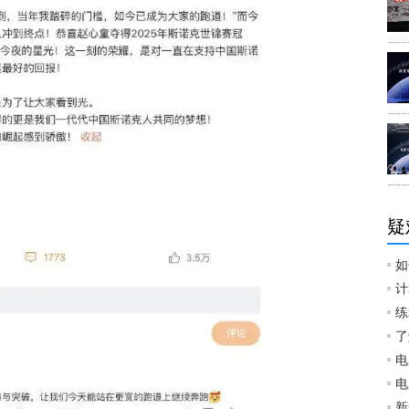
疑
如
计
练
了
电
电
新