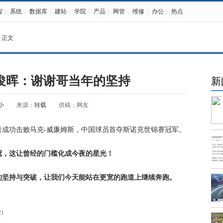
程
|
系统
|
数据库
|
建站
|
学院
|
产品
|
网管
|
维修
|
办公
|
热点
 正文
俊晖：谢谢哥当年的坚持
新
小
来源：
转载
供稿：网友
童成功击败马克-威廉姆斯，中国球员首夺斯诺克世锦赛冠军。
冠，这让曾经的门槛化成今夜的星光！
的坚持与突破，让我们今天能站在更宽的跑道上继续奔跑。