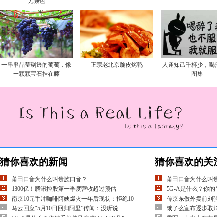
无颜色
一串串晶莹剔透的葡萄，像
正宗老北京脆皮烤鸭
人逢知己千杯少，喝
一颗颗宝石挂在藤
图集
猜你喜欢的新闻
猜你喜欢的关
莆田口音为什么叫贵族口音？
莆田口音为什么叫
1800亿！腾讯控股第一季度营收超过预估
5G-A是什么？你的
南京10元手冲咖啡阿姨爆火一年后现状：拒绝10
传京东做外卖前刘
马云回应“5月10日回归阿里”传闻：没听说
饿了么宣布逐步取消