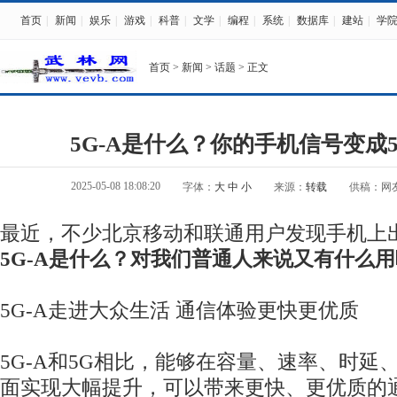
首页
|
新闻
|
娱乐
|
游戏
|
科普
|
文学
|
编程
|
系统
|
数据库
|
建站
|
学
首页
>
新闻
>
话题
> 正文
5G-A是什么？你的手机信号变成5
2025-05-08 18:08:20
字体：
大
中
小
来源：
转载
供稿：网
最近，不少北京移动和联通用户发现手机上出
5G-A是什么？对我们普通人来说又有什么
5G-A走进大众生活 通信体验更快更优质
5G-A和5G相比，能够在容量、速率、时延
面实现大幅提升，可以带来更快、更优质的