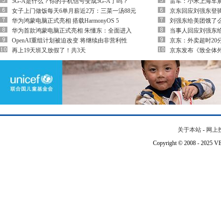
5G-A是什么？你的手机信号变成5G-A了吗？
雷军：小米上海车展每
女子上门做饭每天6单月薪近2万：三菜一汤88元
京东回应刘强东登
华为鸿蒙电脑正式亮相 搭载HarmonyOS 5
刘强东给美团饿了
华为首款鸿蒙电脑正式亮相 朱懂东：全面进入
当事人回应刘强东
OpenAI重组计划被迫改变 将继续由非营利性
京东：外卖超时20
再上19天班又放假了！共3天
京东发布《致全体
关于本站
-
网上
Copyright © 2008 - 202