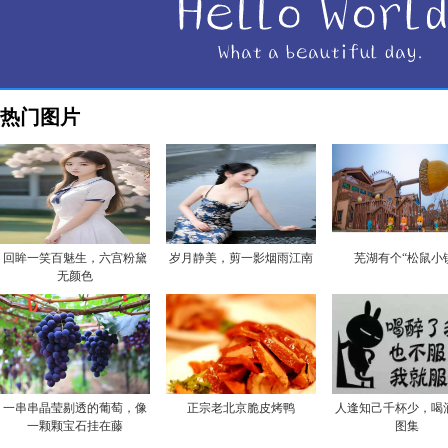
热门图片
回眸一笑百魅生，六宫粉黛
岁月静美，剪一影烟雨江南
芜湖有个“松鼠小
无颜色
一串串晶莹剔透的葡萄，像
正宗老北京脆皮烤鸭
人逢知己千杯少，喝
一颗颗宝石挂在藤
图集