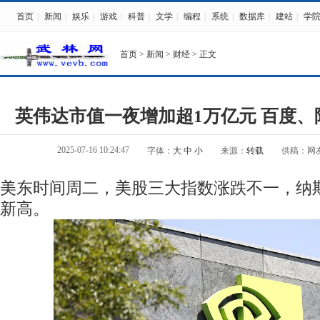
首页
|
新闻
|
娱乐
|
游戏
|
科普
|
文学
|
编程
|
系统
|
数据库
|
建站
|
学
首页
>
新闻
>
财经
> 正文
英伟达市值一夜增加超1万亿元 百度、
2025-07-16 10:24:47
字体：
大
中
小
来源：
转载
供稿：网
美东时间周二，美股三大指数涨跌不一，纳
新高。