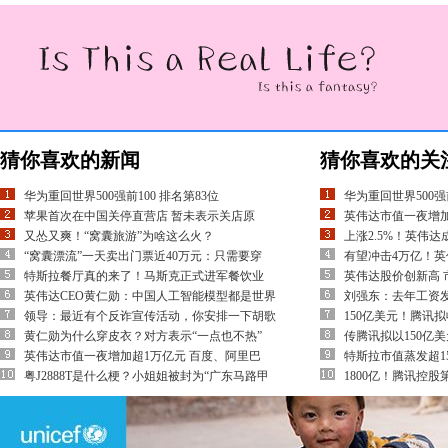
猜你喜欢的新闻
猜你喜欢的关
华为重回世界500强前100 排名第83位
华为重回世界500强前
苹果首次在中国关停直营店 暂未表示关店原
英伟达市值一夜增加
又怂又爽！“窝囊旅游”为啥这么火？
上涨2.5%！英伟
“窝囊漂流”一天卖出门票近40万元：只需要穿
有望冲击4万亿！英
特斯拉餐厅真的来了！马斯克正式进军餐饮业
英伟达股价创新高 市
英伟达CEO黄仁勋：中国人工智能模型都是世界
刘强东：去年工资发了
领导：最近有个反诈宣传活动，你安排一下胡歌
150亿美元！腾讯拟
黄仁勋为什么穿皮衣？对方表示“一点也不热”
传腾讯拟以150亿美
英伟达市值一夜增加超1万亿元 百度、阿里巴
特斯拉市值蒸发超150
粤J2888T是什么梗？小姐姐被封为“广东马路甲
1800亿！腾讯控