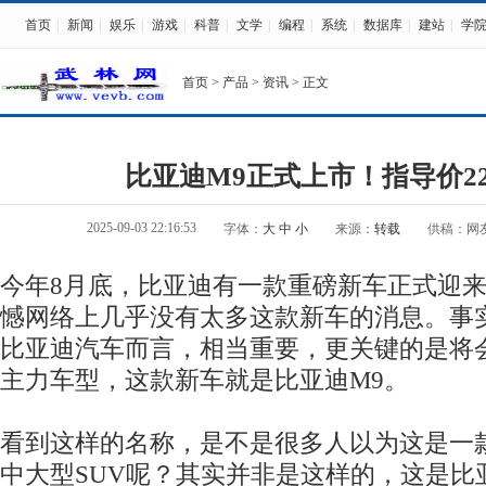
首页
|
新闻
|
娱乐
|
游戏
|
科普
|
文学
|
编程
|
系统
|
数据库
|
建站
|
学
首页
>
产品
>
资讯
> 正文
比亚迪M9正式上市！指导价22
2025-09-03 22:16:53
字体：
大
中
小
来源：
转载
供稿：网
今年8月底，比亚迪有一款重磅新车正式迎
憾网络上几乎没有太多这款新车的消息。事
比亚迪汽车而言，相当重要，更关键的是将
主力车型，这款新车就是比亚迪M9。
看到这样的名称，是不是很多人以为这是一
中大型SUV呢？其实并非是这样的，这是比