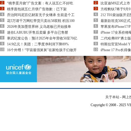
“桃李蛋月烧”广告文案：有人说五仁不好吃
比亚迪M9正式上市！
桃李面包就五仁月饼广告致歉：已下架
方程豹钛7将于9月9
乔治阿玛尼百亿财富无子女继承 生前是个工
212 T01柴油版开
花5万请千万网红带货只卖出58双鞋 积压100
最新款坦克500正式上市
2026年美加墨世界杯 义乌老板已开始接单
苹果发布iPhone1
迷你LABUBU开售后卖爆 多平台已售罄
iPhone 17全系价
寒武纪发公告：预计2025年全年营收50至70亿
二代哈弗H9“勇士版
14.9亿元！美团：二季度净利润下降89%
特斯拉官宣Model 
16个外甥！“宇宙最强舅舅”在家给孩子们做开
iPhone 17 Pro长
关于本站
-
网上
Copyright © 2008 - 202