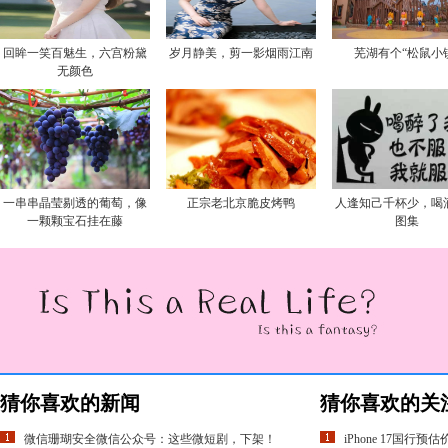
回眸一笑百魅生，六宫粉黛
岁月静美，剪一影烟雨江南
芜湖有个“松鼠小
无颜色
一串串晶莹剔透的葡萄，像
正宗老北京脆皮烤鸭
人逢知己千杯少，喝
一颗颗宝石挂在藤
图集
猜你喜欢的新闻
猜你喜欢的关
微信珊瑚安全微信公众号：这些微短剧，下架！
iPhone 17国行预