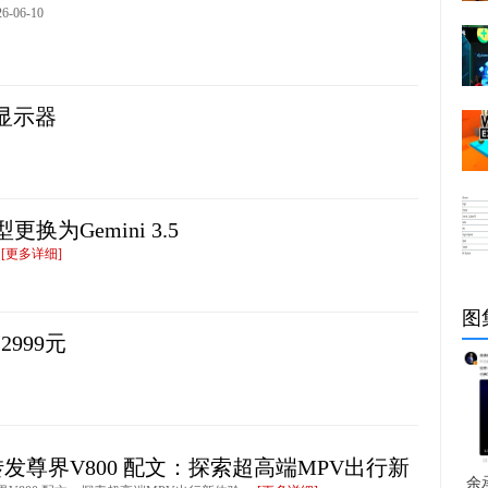
-06-10
竞显示器
换为Gemini 3.5
.
[更多详细]
图
999元
发尊界V800 配文：探索超高端MPV出行新
余