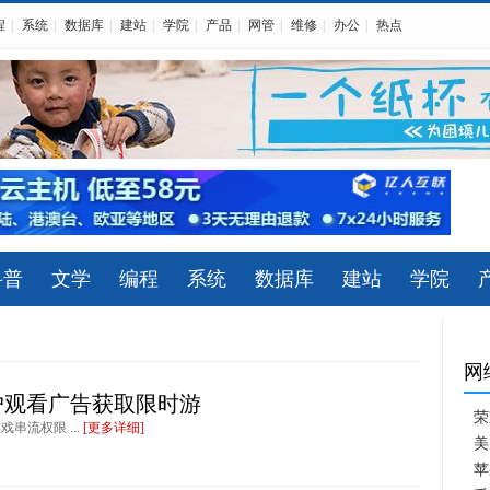
程
|
系统
|
数据库
|
建站
|
学院
|
产品
|
网管
|
维修
|
办公
|
热点
科普
文学
编程
系统
数据库
建站
学院
网
用户观看广告获取限时游
荣
串流权限 ...
[更多详细]
美
苹