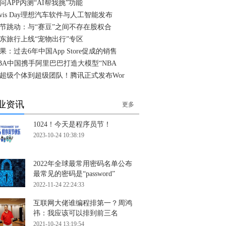
问APP内测“AI帮我挑”功能
ivis Day理想汽车软件与人工智能发布
节跳动：与“赛豆”之间不存在股权合
东旅行上线“宠物出行”专区
果：过去6年中国App Store促成的销售
BA中国携手阿里巴巴打造大模型“NBA
超级个体到超级团队！腾讯正式发布Wor
业资讯
更多
1024！今天是程序员节！
2023-10-24 10:38:19
2022年全球最常用密码名单公布
最常见的密码是“password”
2022-11-24 22:24:33
互联网大佬谁编程排第一？周鸿
祎：我应该可以排到前三名
2021-10-24 13:19:54