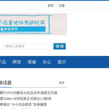
登录
|
注册
产品
网管
维修
办公
图片
络话题
更多
耀YOYO与微信AI生态合作成果正式落
团Tabbit AI浏览器正式推出1.0标准
果推出“小小访达精灵”实体徽章