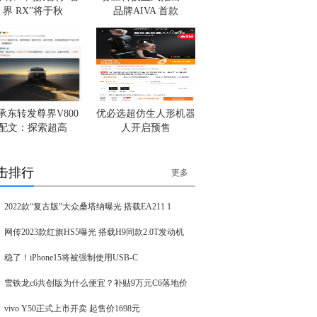
界 RX”将于秋
品牌AIVA 首款
承东转发尊界V800
优必选超仿生人形机器
配文：探索超高
人开启预售
击排行
更多
2022款“复古版”大众桑塔纳曝光 搭载EA211 1
网传2023款红旗HS5曝光 搭载H9同款2.0T发动机
稳了！iPhone15将被强制使用USB-C
雪铁龙c6共创版为什么便宜？补贴9万元C6落地价
vivo Y50正式上市开卖 起售价1698元