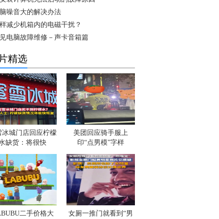
脑噪音大的解决办法
样减少机箱内的电磁干扰？
见电脑故障维修－声卡音箱篇
片精选
雪冰城门店回应柠檬
美团回应骑手服上
水缺货：将很快
印“点男模”字样
ABUBU二手价格大
女厕一推门就看到“男