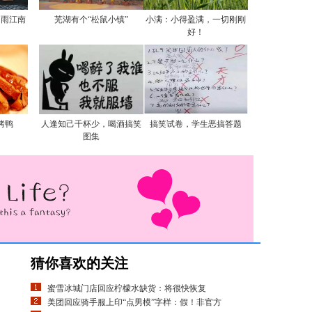
烟雨江南
芜湖有个“松鼠小镇”
小满：小得盈满，一切刚刚
好！
烤鸭
人逢知己千杯少，喝酒搞笑
搞笑试卷，学生恶搞答题
图集
猜你喜欢的关注
蜜雪冰城门店回应柠檬水缺货：将很快恢复
美团回应骑手服上印“点男模”字样：假！非官方