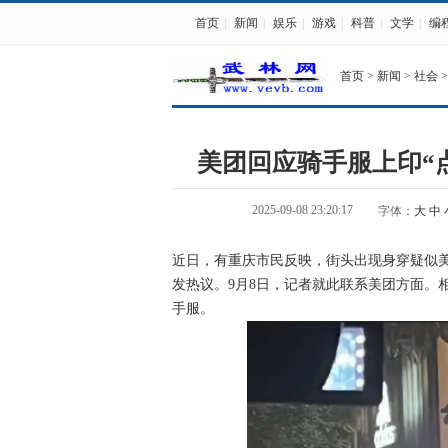
首页
|
新闻
|
娱乐
|
游戏
|
科普
|
文学
|
编
首页
>
新闻
>
社会
>
美团回应骑手服上印“
2025-09-08 23:20:17
字体：
大
中
近日，有重庆市民反映，街头出现身穿疑似美
发热议。9月8日，记者就此联系美团方面。
手服。