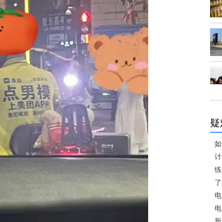
疑
如
计
练
了
电
电
新