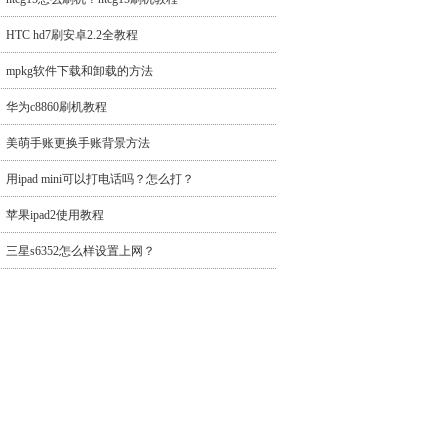
HTC hd7刷安卓2.2全教程
mpkg软件下载和卸载的方法
华为c8860刷机教程
美萌手账更换手账背景方法
用ipad mini可以打电话吗？怎么打？
苹果ipad2使用教程
三星s6352怎么样设置上网？