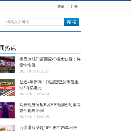
登录
|
注册
闻热点
蜜雪冰城门店回应柠檬水缺货：将
很快恢复
2025-09-18 15:32:27
创近4年新高！阿里巴巴总市值重
回3万亿港元
2025-09-17 13:54:14
马云现身阿里B区HHB酒吧 阿里高
管邵晓锋陪同
2025-09-17 13:46:35
百度港股涨超16% 创年内单日最