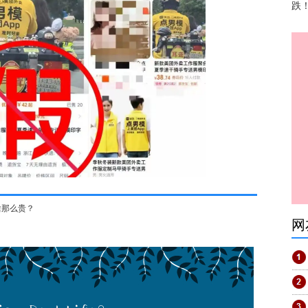
跌
啥那么贵？
网