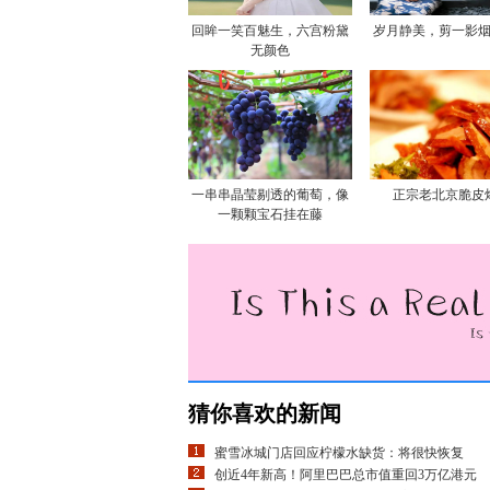
回眸一笑百魅生，六宫粉黛
岁月静美，剪一影
无颜色
一串串晶莹剔透的葡萄，像
正宗老北京脆皮
一颗颗宝石挂在藤
猜你喜欢的新闻
蜜雪冰城门店回应柠檬水缺货：将很快恢复
创近4年新高！阿里巴巴总市值重回3万亿港元