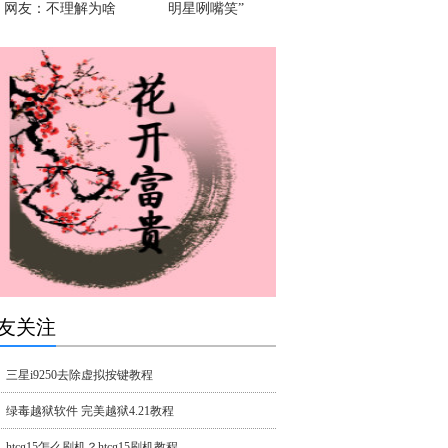
！网友：不理解为啥
明星咧嘴笑”
友关注
三星i9250去除虚拟按键教程
绿毒越狱软件 完美越狱4.21教程
htcg15怎么刷机？htcg15刷机教程