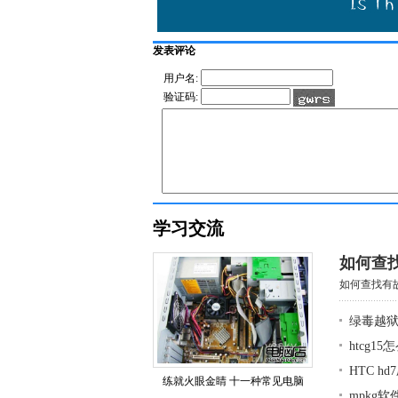
发表评论
用户名:
验证码:
学习交流
如何查
如何查找有故
绿毒越狱
htcg1
HTC h
练就火眼金睛 十一种常见电脑
mpkg