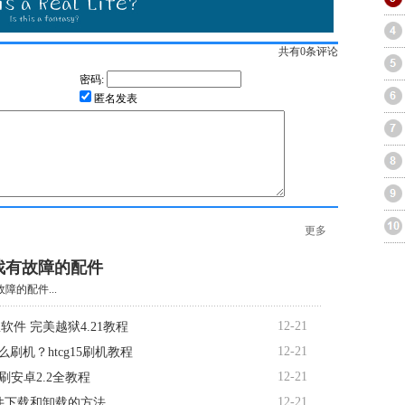
共有
0
条评论
密码:
匿名发表
更多
找有故障的配件
障的配件...
12-21
软件 完美越狱4.21教程
12-21
5怎么刷机？htcg15刷机教程
12-21
d7刷安卓2.2全教程
12-21
软件下载和卸载的方法