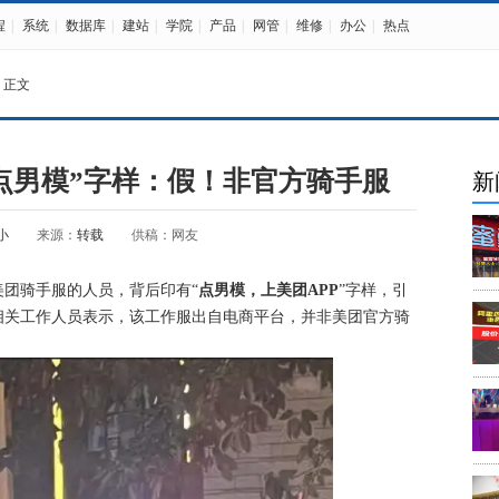
程
|
系统
|
数据库
|
建站
|
学院
|
产品
|
网管
|
维修
|
办公
|
热点
 正文
点男模”字样：假！非官方骑手服
新
小
来源：
转载
供稿：网友
团骑手服的人员，背后印有“
点男模，上美团APP
”字样，引
相关工作人员表示，该工作服出自电商平台，并非美团官方骑