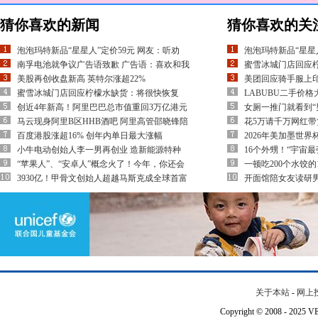
猜你喜欢的新闻
猜你喜欢的关
泡泡玛特新品“星星人”定价59元 网友：听劝
泡泡玛特新品“星星
南孚电池就争议广告语致歉 广告语：喜欢和我
蜜雪冰城门店回应
美股再创收盘新高 英特尔涨超22%
美团回应骑手服上印
蜜雪冰城门店回应柠檬水缺货：将很快恢复
LABUBU二手价
创近4年新高！阿里巴巴总市值重回3万亿港元
女厕一推门就看到“
马云现身阿里B区HHB酒吧 阿里高管邵晓锋陪
花5万请千万网红带货
百度港股涨超16% 创年内单日最大涨幅
2026年美加墨世
小牛电动创始人李一男再创业 造新能源特种
16个外甥！“宇宙
“苹果人”、“安卓人”概念火了！今年，你还会
一顿吃200个水饺的
3930亿！甲骨文创始人超越马斯克成全球首富
开面馆陪女友读研
关于本站
-
网上
Copyright © 2008 - 202