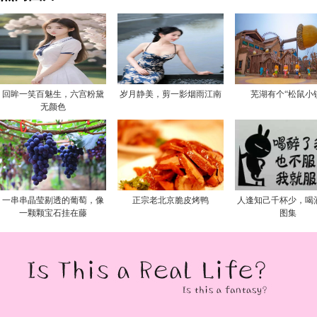
回眸一笑百魅生，六宫粉黛
岁月静美，剪一影烟雨江南
芜湖有个“松鼠小
无颜色
一串串晶莹剔透的葡萄，像
正宗老北京脆皮烤鸭
人逢知己千杯少，喝
一颗颗宝石挂在藤
图集