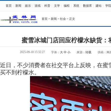
首页
|
新闻
|
娱乐
|
游戏
|
科普
|
文学
|
编程
|
系统
|
数据库
|
建站
|
学
首页
>
新闻
>
社会
> 正文
蜜雪冰城门店回应柠檬水缺货：
2025-09-18 15:32:27
字体：
大
中
小
来源：
转载
供稿：网
近日，不少消费者在社交平台上反映，在蜜
买不到柠檬水。