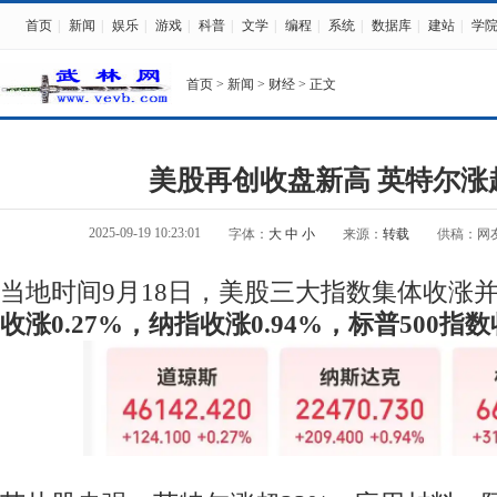
首页
|
新闻
|
娱乐
|
游戏
|
科普
|
文学
|
编程
|
系统
|
数据库
|
建站
|
学
首页
>
新闻
>
财经
> 正文
美股再创收盘新高 英特尔涨
2025-09-19 10:23:01
字体：
大
中
小
来源：
转载
供稿：网
当地时间9月18日，美股三大指数集体收涨
收涨0.27%，纳指收涨0.94%，标普500指数