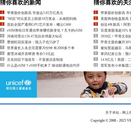
猜你喜欢的新闻
猜你喜欢的关
苹果股价创新高 市值达3.85万亿美元
苹果股价创新高 市值
“00后”对出莫言上联获10万奖金：从南阳到南
美股再创收盘新高 
首款全国产通用GPU芯片发布：曦云C600
创近4年新高！阿里
eSIM将给日常通信带来哪些新变化？无卡的eSIM
百度港股涨超16%
河南培育出156.47克拉全球最大钻石
3930亿！甲骨文
曹德旺回应退休：我儿子也55岁了
甲骨文股价飙升36%
世界最长人名念完需要20分钟 有2000多个单
被短暂超越后，马
蜜雪冰城开卖啤酒 售价5.9元起
寒武纪发公告：预计2
京东回应下场造车：不直接涉及制造
14.9亿元！美团：
什么是eSIM？eSIM手机来了 移动联通电信均开
雷军发布小米集团二
关于本站
-
网上
Copyright © 2008 - 202