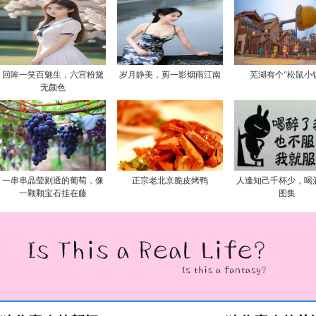
回眸一笑百魅生，六宫粉黛
岁月静美，剪一影烟雨江南
芜湖有个“松鼠小
无颜色
一串串晶莹剔透的葡萄，像
正宗老北京脆皮烤鸭
人逢知己千杯少，喝
一颗颗宝石挂在藤
图集