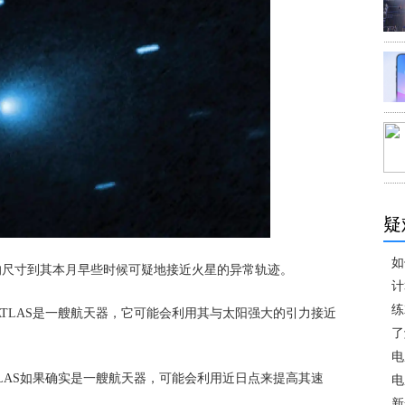
疑
如
的尺寸到其本月早些时候可疑地接近火星的异常轨迹。
计
练
ATLAS是一艘航天器，它可能会利用其与太阳强大的引力接近
了
。
电
TLAS如果确实是一艘航天器，可能会利用近日点来提高其速
电
新