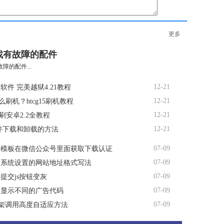
更多
找有故障的配件
障的配件...
12-21
软件 完美越狱4.21教程
12-21
5怎么刷机？htcg15刷机教程
12-21
d7刷安卓2.2全教程
12-21
软件下载和卸载的方法
07-09
费模板在微信公众号里面获取下载认证
07-09
台系统设置的网站地址格式写法
07-09
提交js按钮变灰
07-09
间显示不同的广告代码
07-09
me框架调用高度自适应方法