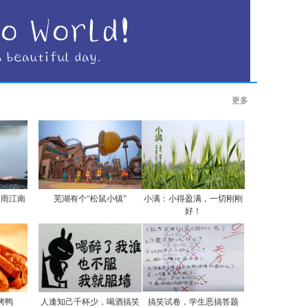
更多
烟雨江南
芜湖有个“松鼠小镇”
小满：小得盈满，一切刚刚
好！
烤鸭
人逢知己千杯少，喝酒搞笑
搞笑试卷，学生恶搞答题