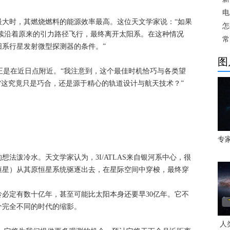
电
最大时，其燃烧燃料的能源效率最高。这位天文学家说：“如果
怎
会继续沿着原来的引力路径飞行，最终离开太阳系。在这种情况
常
系行星发射微型探测器的条件。”
图
机”正是在近日点附近。“我注意到，这个最佳时机恰巧与各类望
“这究竟只是巧合，还是源于精心的轨道设计与航天技术？”
专
法泼冷水。天文学家认为，3I/ATLAS来自银河系中心，很
恒星）从其原恒星系统驱逐出去，在星际空间中穿梭，最终穿
必定有数十亿年，甚至可能比太阳本身还要早30亿年。它不
个完全不同的时代的缩影。
人