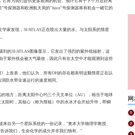
之前，它将为我们提供更多观测的机会。预计它将于下个月近距离
”号探测器和欧洲航天局的“Juice”号探测器将有机会一睹它的
天文学家发现，3I/ATLAS正在喷出大量的水。与太阳系的彗星
人。
摄到的3I/ATLAS图像显示，它发出了强烈的紫外线辐射，这
。由于紫外线会被大气吸收，因此只有在太空中才能观测到这些
报》上发表，他们认为，所有OH的存在都表明这颗彗星正在以
与消防水带全速运行的速度相同。
远的地方，距离太阳中心约三个天文单位（AU），相当于地球
网
近太阳时，其核心（称为彗核）中的水冰才会开始升华，即瞬
读来自另一个星际系统的一份记录，”奥本大学物理学教授、
它告诉我们，生命化学的成分并非我们独有。”