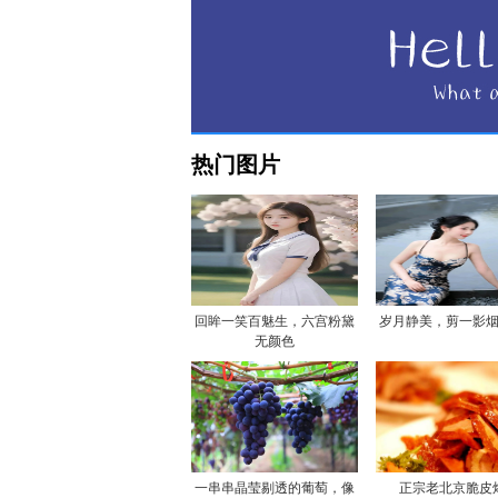
热门图片
回眸一笑百魅生，六宫粉黛
岁月静美，剪一影
无颜色
一串串晶莹剔透的葡萄，像
正宗老北京脆皮