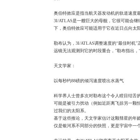
奥伯特效应是指当航天器发动机的轨道速度
3I/ATLAS是一艘巨大的母舰，它很可能
下，奥伯特效应可能适用于它在近日点向太阳
勒布认为，3I/ATLAS调整速度的“最佳时
远镜无法观测到它的时段重合，”勒布指出，
天文学家：
以每秒约88磅的倾泻速度喷出水蒸气
科学界人士曾多次对勒布这个令人瞠目结舌的想
可能是被引力扰动（例如近距离飞掠另一颗
过我们的太阳系。
基于这些推论，天文学家估计这颗彗星的年龄
仅是银河系不同部分的快照，更是宇宙中一