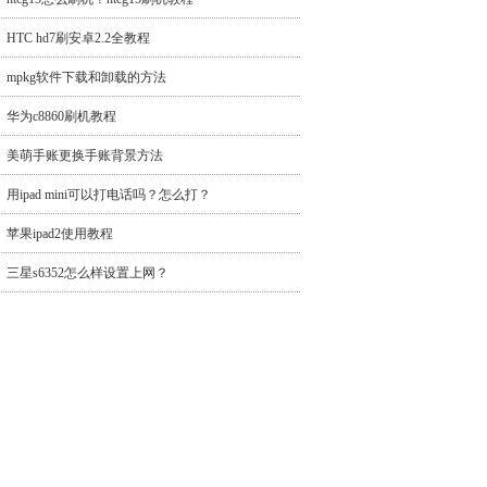
HTC hd7刷安卓2.2全教程
mpkg软件下载和卸载的方法
华为c8860刷机教程
美萌手账更换手账背景方法
用ipad mini可以打电话吗？怎么打？
苹果ipad2使用教程
三星s6352怎么样设置上网？