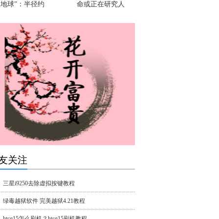
地球”：半径约
命或正在研究人
友关注
三星i9250去除虚拟按键教程
绿毒越狱软件 完美越狱4.21教程
htcg15怎么刷机？htcg15刷机教程