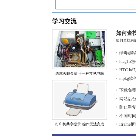
学习交流
如何查
如何查找有故
绿毒越狱
htcg1
HTC h
练就火眼金睛 十一种常见电脑
mpkg
下载免
网站后
防止重复
不同时
打印机共享提示“操作无法完成
ifra