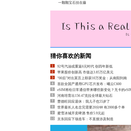
一颗颗宝石挂在藤
猜你喜欢的新闻
92号汽油或重返6元时代 创四年新低
苹果股价创新高 市值达3.85万亿美元
“00后”对出莫言上联获10万奖金：从南阳到南
首款全国产通用GPU芯片发布：曦云C600
eSIM将给日常通信带来哪些新变化？无卡的eSI
河南培育出156.47克拉全球最大钻石
曹德旺回应退休：我儿子也55岁了
世界最长人名念完需要20分钟 有2000多个单
蜜雪冰城开卖啤酒 售价5.9元起
京东回应下场造车：不直接涉及制造