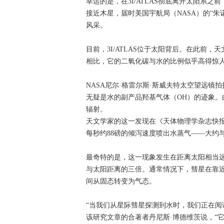
幸运的是，在3I/ATLAS彻底离开太阳系
接近木星，届时美国宇航局（NASA）的“朱诺
风采。
目前，3I/ATLAS位于太阳背后。在此前，
相比，它的二氧化碳与水的比例似乎高得惊
NASA尼尔·格雷尔斯·斯威夫特太空望远镜拍
无疑是水的副产品羟基气体（OH）的迹象
辐射。
天文学家的这一发现在《天体物理学杂志快
每秒约88磅的倾泻速度喷出水蒸气——大约
最奇特的是，这一现象发生在距离太阳相当
与太阳距离的三倍。通常情况下，彗星在靠
间从固态转变为气态。
“当我们从星际彗星探测到水时，我们正在阅
该研究文章的合著者丹尼斯·博德维茨说，“