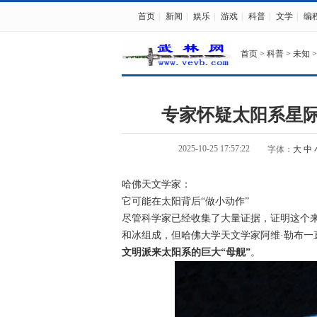
首页
|
新闻
|
娱乐
|
游戏
|
科普
|
文学
|
编
首页
>
科普
>
未知
>
专家怀疑太阳系星际访
2025-10-25 17:57:22
字体：
大
中
哈佛天文学家：
它可能在太阳背后“做小动作”
尽管科学家已经收集了大量证据，证明这个
和冰组成，但哈佛大学天文学家阿维·勒布一
文明派来太阳系的巨大“母舰”
。