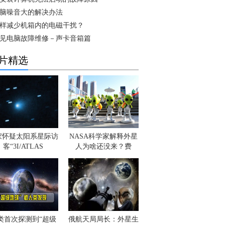
脑噪音大的解决办法
样减少机箱内的电磁干扰？
见电脑故障维修－声卡音箱篇
片精选
家怀疑太阳系星际访
NASA科学家解释外星
客“3I/ATLAS
人为啥还没来？费
类首次探测到“超级
俄航天局局长：外星生