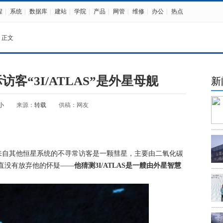
程
|
系统
|
数据库
|
建站
|
学院
|
产品
|
网管
|
维修
|
办公
|
热点
 正文
客“3I/ATLAS”是外星母舰
新
小
来源：
转载
供稿：网友
来自其他恒星系统的不寻常访客是一颗彗星，主要由二氧化碳
直没有放弃他的怀疑——
他猜测3I/ATLAS是一艘由外星智慧