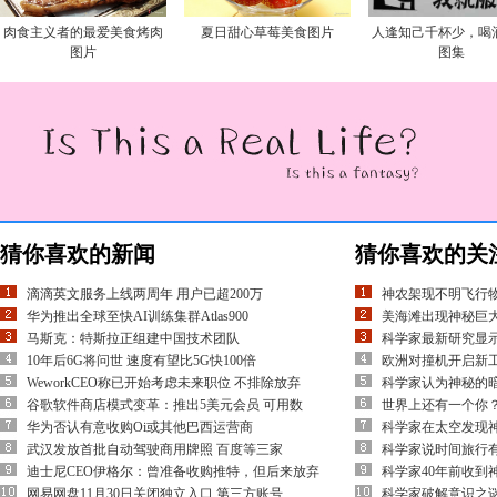
肉食主义者的最爱美食烤肉
夏日甜心草莓美食图片
人逢知己千杯少，喝
图片
图集
猜你喜欢的新闻
猜你喜欢的关
滴滴英文服务上线两周年 用户已超200万
神农架现不明飞行物
华为推出全球至快AI训练集群Atlas900
美海滩出现神秘巨大
马斯克：特斯拉正组建中国技术团队
科学家最新研究显
10年后6G将问世 速度有望比5G快100倍
欧洲对撞机开启新
WeworkCEO称已开始考虑未来职位 不排除放弃
科学家认为神秘的
谷歌软件商店模式变革：推出5美元会员 可用数
世界上还有一个你
华为否认有意收购Oi或其他巴西运营商
科学家在太空发现神
武汉发放首批自动驾驶商用牌照 百度等三家
科学家说时间旅行有
迪士尼CEO伊格尔：曾准备收购推特，但后来放弃
科学家40年前收到
网易网盘11月30日关闭独立入口 第三方账号
科学家破解意识之谜