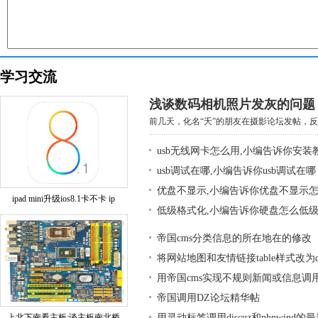
学习交流
浅谈数码相机照片发灰的问题
前几天，化名“夭”的朋友在摄影论坛发帖，反映
usb无线网卡怎么用,小编告诉你安装
usb调试在哪,小编告诉你usb调试在哪
优盘不显示,小编告诉你优盘不显示
ipad mini升级ios8.1卡不卡 ip
低级格式化,小编告诉你硬盘怎么低
帝国cms分类信息的所在地在的修改
将网站地图和友情链接table样式改为div
用帝国cms实现不规则新闻或信息调
帝国调用DZ论坛精华帖
上北下南看主板:谈主板南北桥
用灵动标签调用discuz和phpwind的