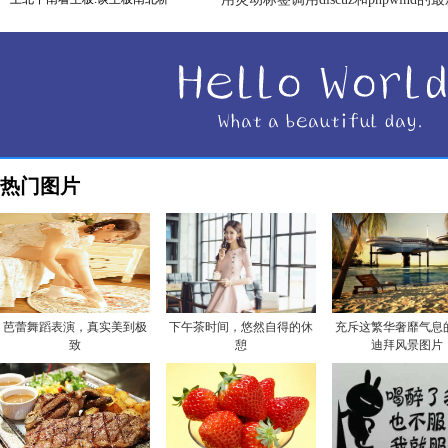
热门图片
芭蕾舞蹈表演，真实美到极
下午茶时间，悠然自得的休
充斥这繁华奢靡气息
致
憩
迪拜风景图片