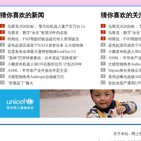
猜你喜欢的新闻
猜你喜欢的关
马斯克2026目标： 擎天柱机器人量产百万台 Gr
马斯克2026目标：
马斯克：数字“永生”有望20年内实现
马斯克：数字“永生
特斯拉：FSD驾驶经验远超任何人类驾驶员
特斯拉：FSD驾驶
蓝色起源完成首个NASA发射任务 让火箭助推
蓝色起源完成首个N
百度发布全球最大通用智能体GenFlow3.0
小鹏发布机器人IRO
“股神”巴菲特谢幕信：从年底起“安静退场”
ASML：半导体产
小鹏发布机器人IRON后股价拉升 计划2026年
大模型独角兽Anthr
ASML：半导体产业开放合作是主流
Waymo将在美推
大模型独角兽Anthropic估值破万亿
英伟达曝光超级AI芯片V
“肝脆蒜了”爆火
首款全国产通用GP
关于本站
-
网上