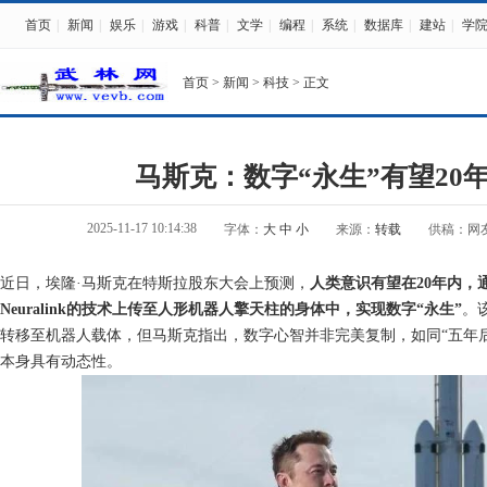
首页
|
新闻
|
娱乐
|
游戏
|
科普
|
文学
|
编程
|
系统
|
数据库
|
建站
|
学
首页
>
新闻
>
科技
> 正文
马斯克：数字“永生”有望20
2025-11-17 10:14:38
字体：
大
中
小
来源：
转载
供稿：网
近日，埃隆·马斯克在特斯拉股东大会上预测，
人类意识有望在20年内，
Neuralink的技术上传至人形机器人擎天柱的身体中，实现数字“永生”
。
转移至机器人载体，但马斯克指出，数字心智并非完美复制，如同“五年
本身具有动态性。