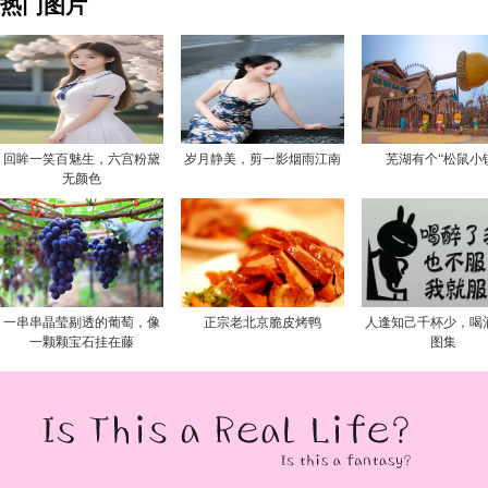
热门图片
回眸一笑百魅生，六宫粉黛
岁月静美，剪一影烟雨江南
芜湖有个“松鼠小
无颜色
一串串晶莹剔透的葡萄，像
正宗老北京脆皮烤鸭
人逢知己千杯少，喝
一颗颗宝石挂在藤
图集