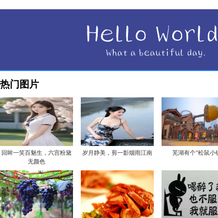
热门图片
回眸一笑百魅生，六宫粉黛
岁月静美，剪一影烟雨江南
芜湖有个“松鼠小
无颜色