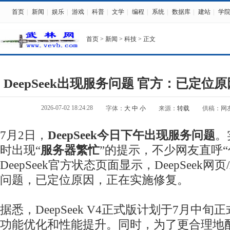
首页
|
新闻
|
娱乐
|
游戏
|
科普
|
文学
|
编程
|
系统
|
数据库
|
建站
|
学
首页
>
新闻
>
科技
> 正文
DeepSeek出现服务问题 官方：已定
2026-07-02 18:24:28
字体：
大
中
小
来源：
转载
供稿：网
7月2日，
DeepSeek今日下午出现服务问题
。
时出现“
服务器繁忙
”的提示，不少网友直呼“
DeepSeek官方状态页面显示，DeepSeek网页
问题，已定位原因，正在实施修复。
据悉，DeepSeek V4正式版计划于7月中
功能优化和性能提升。同时，为了更合理地