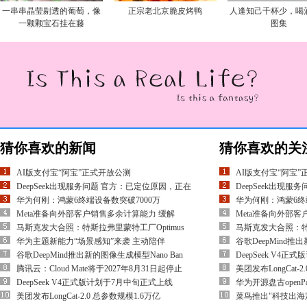
一串串晶莹剔透的葡萄，像
正宗老北京脆皮烤鸭
人逢知己千杯少，喝
一颗颗宝石挂在藤
图集
猜你喜欢的新闻
猜你喜欢的关
AI版支付宝“阿宝”正式开放公测
AI版支付宝“阿宝
DeepSeek出现服务问题 官方：已定位原因，正在
DeepSeek出现
华为何刚：鸿蒙6终端设备数突破7000万
华为何刚：鸿蒙6终
Meta准备向外部客户销售多余计算能力 缓解
Meta准备向外部
马斯克发大合照：特斯拉弗里蒙特工厂Optimus
马斯克发大合照：特斯
华为主题新能力“场景感知”来袭 主动陪伴
谷歌DeepMind推
谷歌DeepMind推出新的图像生成模型Nano Ban
DeepSeek V4
腾讯云：Cloud Mate将于2027年8月31日起停止
美团发布LongCat-
DeepSeek V4正式版计划于7月中旬正式上线
华为开源盘古openPan
美团发布LongCat-2.0 总参数规模1.6万亿
菜鸟推出"科技出