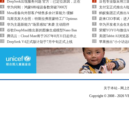
DeepSeek出现服务问题 官方：已定位原因，正在
豆包专业版采用三级
华为何刚：鸿蒙6终端设备数突破7000万
支付宝正式推出AI版
Meta准备向外部客户销售多余计算能力 缓解
蚂蚁集团正式推出A
马斯克发大合照：特斯拉弗里蒙特工厂Optimus
蔚来CEO李斌：进
华为主题新能力“场景感知”来袭 主动陪伴
华为开发者大会在
谷歌DeepMind推出新的图像生成模型Nano Ban
荣耀YOYO与微信
腾讯云：Cloud Mate将于2027年8月31日起停止
美团Tabbit AI浏
DeepSeek V4正式版计划于7月中旬正式上线
苹果推出“小小访达
关于本站
-
网上
Copyright © 2008 - 202