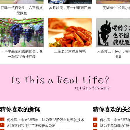
回眸一笑百魅生，六宫粉黛
岁月静美，剪一影烟雨江南
芜湖有个“松鼠小
无颜色
一串串晶莹剔透的葡萄，像
正宗老北京脆皮烤鸭
人逢知己千杯少，喝
一颗颗宝石挂在藤
图集
猜你喜欢的新闻
猜你喜欢的关
何小鹏：未来3至5年，L4乃至L5阶段自动驾驶技术
何小鹏：未来3至5
AI版支付宝“阿宝”正式开放公测
华为主题新能力“场