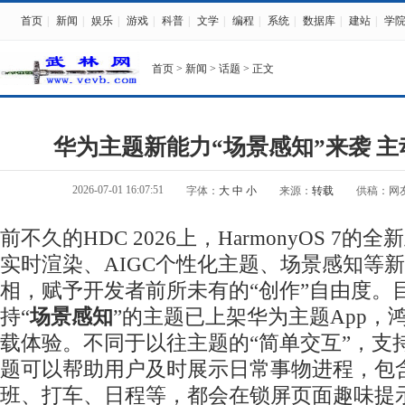
首页
|
新闻
|
娱乐
|
游戏
|
科普
|
文学
|
编程
|
系统
|
数据库
|
建站
|
学
首页
>
新闻
>
话题
> 正文
华为主题新能力“场景感知”来袭 
2026-07-01 16:07:51
字体：
大
中
小
来源：
转载
供稿：网
前不久的HDC 2026上，HarmonyOS 7的
实时渲染、AIGC个性化主题、场景感知等
相，赋予开发者前所未有的“创作”自由度。
持“
场景感知
”的主题已上架华为主题App，
载体验。不同于以往主题的“简单交互”，支
题可以帮助用户及时展示日常事物进程，包
班、打车、日程等，都会在锁屏页面趣味提