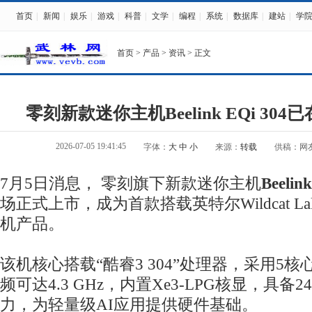
首页
|
新闻
|
娱乐
|
游戏
|
科普
|
文学
|
编程
|
系统
|
数据库
|
建站
|
学
首页
>
产品
>
资讯
> 正文
零刻新款迷你主机Beelink EQi 30
2026-07-05 19:41:45
字体：
大
中
小
来源：
转载
供稿：网
7月5日消息， 零刻旗下新款迷你主机
Beelin
场正式上市，成为首款搭载英特尔Wildcat L
机产品。
该机核心搭载“酷睿3 304”处理器，采用5
频可达4.3 GHz，内置Xe3-LPG核显，具备24
力，为轻量级AI应用提供硬件基础。