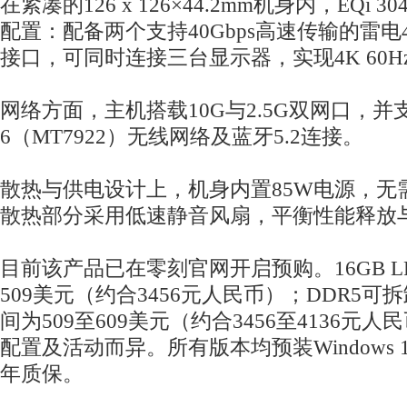
在紧凑的126 x 126×44.2mm机身内，EQi
配置：配备两个支持40Gbps高速传输的雷电
接口，可同时连接三台显示器，实现4K 60H
网络方面，主机搭载10G与2.5G双网口，并支持
6（MT7922）无线网络及蓝牙5.2连接。
散热与供电设计上，机身内置85W电源，无
散热部分采用低速静音风扇，平衡性能释放
目前该产品已在零刻官网开启预购。16GB L
509美元（约合3456元人民币）；DDR5
间为509至609美元（约合3456至4136元
配置及活动而异。所有版本均预装Windows
年质保。