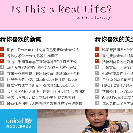
猜你喜欢的新闻
猜你喜欢的关
即梦（Dreamina）外文界面已更新Seedance 2.5
鸿蒙智行问界M9全
谷歌收紧Chrome浏览器扩展程序
零刻新款迷你主机Beel
豆包、千问宣布旗下智能体将于7月15日正式
法拉利首款纯电跑车L
华为发布V2版韬定律论文 完成三大核心升级
小米雷军：小米YU
京东云总裁曹鹏：推出JoyCode智能编码平台Tea
七彩虹隐星P16 Pro
阿里全面禁止使用Claude Code 推荐使用Qode
星影15 Max笔记本
微软宣布成立全新AI业务实体Microsoft Fron
HKC上架新款“银河
天涯社区创始人邢明：过去一个月，忙到没有周末
苹果公司下达约1000
科大讯飞同步升级三大核心平台 助力智能硬
iQOO Pad5c正式
Meta扎克伯格：AI智能体的发展速度没有达到预
优必选推出全尺寸超