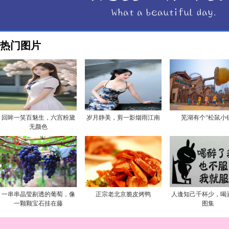
热门图片
回眸一笑百魅生，六宫粉黛
岁月静美，剪一影烟雨江南
芜湖有个“松鼠小
无颜色
一串串晶莹剔透的葡萄，像
正宗老北京脆皮烤鸭
人逢知己千杯少，喝
一颗颗宝石挂在藤
图集