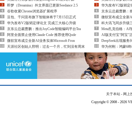
即梦（Dreamina）外文界面已更新Seedance 2.5
华为发布V2版韬定
谷歌收紧Chrome浏览器扩展程序
京东云总裁曹鹏：推出
豆包、千问宣布旗下智能体将于7月15日正式
微软宣布成立全新AI业务
华为发布V2版韬定律论文 完成三大核心升级
科大讯飞同步升级三
京东云总裁曹鹏：推出JoyCode智能编码平台Tea
Meta扎克伯格：
阿里全面禁止使用Claude Code 推荐使用Qode
AI版支付宝“阿宝
微软宣布成立全新AI业务实体Microsoft Fron
DeepSeek出现
天涯社区创始人邢明：过去一个月，忙到没有周末
华为何刚：鸿蒙6终
关于本站
-
网上
Copyright © 2008 - 202