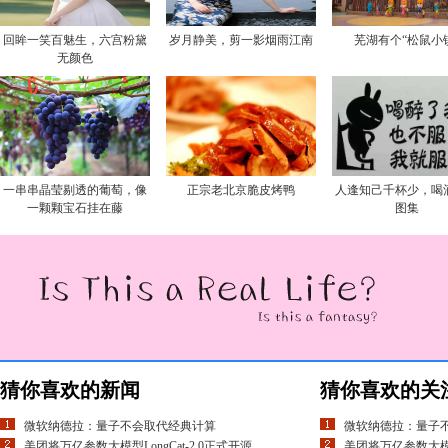
回眸一笑百魅生，六宫粉黛
岁月静美，剪一影烟雨江南
芜湖有个“松鼠小
无颜色
一串串晶莹剔透的葡萄，像
正宗老北京脆皮烤鸭
人逢知己千杯少，喝
一颗颗宝石挂在藤
图集
猜你喜欢的新闻
猜你喜欢的关
微软纳德拉：量子不会取代经典计算
微软纳德拉：量子
美团将万亿参数大模型LongCat-2.0正式开源
美团将万亿参数大模型L