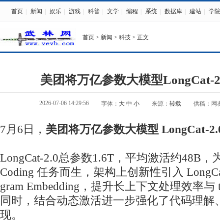
首页
|
新闻
|
娱乐
|
游戏
|
科普
|
文学
|
编程
|
系统
|
数据库
|
建站
|
学
首页
>
新闻
>
科技
> 正文
美团将万亿参数大模型LongCat-
2026-07-06 14:29:56
字体：
大
中
小
来源：
转载
供稿：网
7月6日，
美团将万亿参数大模型 LongCat-2
LongCat-2.0总参数1.6T，平均激活约48B，为
Coding 任务而生，架构上创新性引入 LongC
gram Embedding，提升长上下文处理效率与 
同时，结合动态激活进一步强化了代码理解
现。