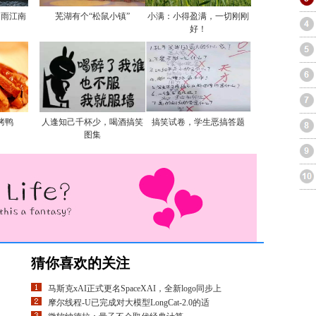
烟雨江南
芜湖有个“松鼠小镇”
小满：小得盈满，一切刚刚
好！
烤鸭
人逢知己千杯少，喝酒搞笑
搞笑试卷，学生恶搞答题
图集
猜你喜欢的关注
马斯克xAI正式更名SpaceXAI，全新logo同步上
摩尔线程-U已完成对大模型LongCat-2.0的适