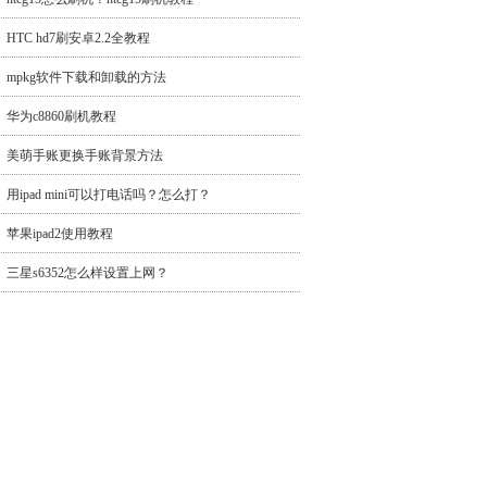
HTC hd7刷安卓2.2全教程
mpkg软件下载和卸载的方法
华为c8860刷机教程
美萌手账更换手账背景方法
用ipad mini可以打电话吗？怎么打？
苹果ipad2使用教程
三星s6352怎么样设置上网？