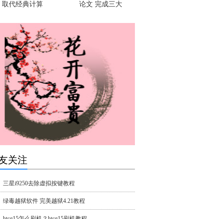
取代经典计算
论文 完成三大
友关注
三星i9250去除虚拟按键教程
绿毒越狱软件 完美越狱4.21教程
htcg15怎么刷机？htcg15刷机教程