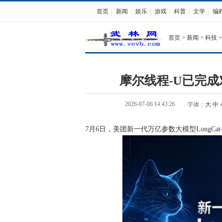
首页
|
新闻
|
娱乐
|
游戏
|
科普
|
文学
|
编
首页
>
新闻
>
科技
>
摩尔线程-U已完成对
2026-07-06 14:43:26
字体：
大
中
7月6日，美团新一代万亿参数大模型LongCat