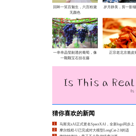
回眸一笑百魅生，六宫粉黛
岁月静美，剪一影
无颜色
一串串晶莹剔透的葡萄，像
正宗老北京脆皮
一颗颗宝石挂在藤
猜你喜欢的新闻
马斯克xAI正式更名SpaceXAI，全新logo同步上
摩尔线程-U已完成对大模型LongCat-2.0的适