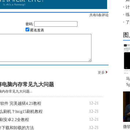
计
练
共有
0
条评论
了
密码:
匿名发表
图
更多
马
解电脑内存常见九大问题
S
内存常见九大问题...
12-21
软件 完美越狱4.21教程
12-21
5怎么刷机？htcg15刷机教程
12-21
d7刷安卓2.2全教程
微
12-21
软件下载和卸载的方法