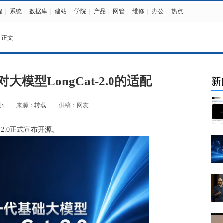
程
|
系统
|
数据库
|
建站
|
学院
|
产品
|
网管
|
维修
|
办公
|
热点
 正文
大模型LongCat-2.0的适配
新
小
来源：
转载
供稿：网友
-2.0正式宣布开源。