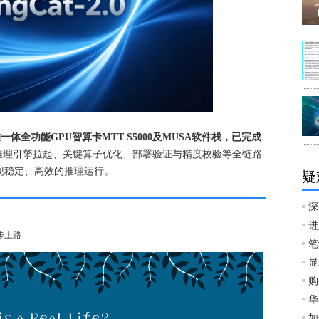
训推一体全功能GPU智算卡MTT S5000及MUSA软件栈，已完成
推理引擎拉起、关键算子优化、部署验证与精度校验等全链路
00上实现稳定、高效的推理运行。
疑
深
进
同步上路
笔
显
购
华
如