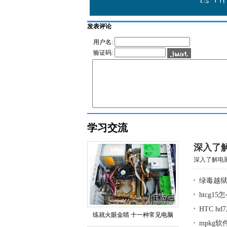
发表评论
用户名:
验证码:
学习交流
深入了
深入了解电脑
绿毒越狱
htcg1
HTC h
练就火眼金睛 十一种常见电脑
mpkg