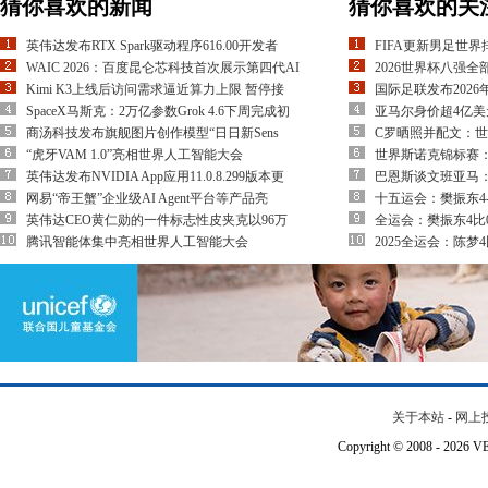
猜你喜欢的新闻
猜你喜欢的关
英伟达发布RTX Spark驱动程序616.00开发者
FIFA更新男足世
WAIC 2026：百度昆仑芯科技首次展示第四代AI
2026世界杯八强全
Kimi K3上线后访问需求逼近算力上限 暂停接
国际足联发布202
SpaceX马斯克：2万亿参数Grok 4.6下周完成初
亚马尔身价超4亿美
商汤科技发布旗舰图片创作模型“日日新Sens
C罗晒照并配文：
“虎牙VAM 1.0”亮相世界人工智能大会
世界斯诺克锦标赛：
英伟达发布NVIDIA App应用11.0.8.299版本更
巴恩斯谈文班亚马
网易“帝王蟹”企业级AI Agent平台等产品亮
十五运会：樊振东4
英伟达CEO黄仁勋的一件标志性皮夹克以96万
全运会：樊振东4比
腾讯智能体集中亮相世界人工智能大会
2025全运会：陈梦
关于本站
-
网上
Copyright © 2008 - 202