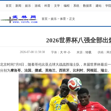
首页
|
新闻
|
娱乐
|
游戏
|
科普
|
文学
|
编程
|
系统
|
数据库
|
建站
|
学
首页
>
娱乐
>
体育
> 正文
2026世界杯八强全部出
2026-07-08 11:59:38
字体：
大
中
小
来源：
转载
供稿：网
北京时间7月8日，随着哥伦比亚点球大战战胜瑞士队，本届世界杯最后一
分别为
摩洛哥、法国、挪威、英格兰、西班牙、比利时、阿根廷、瑞士
。