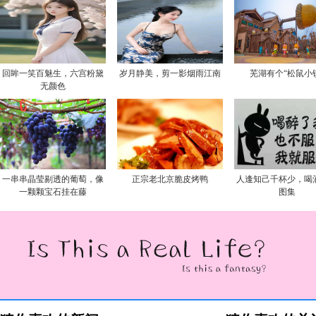
回眸一笑百魅生，六宫粉黛
岁月静美，剪一影烟雨江南
芜湖有个“松鼠小
无颜色
一串串晶莹剔透的葡萄，像
正宗老北京脆皮烤鸭
人逢知己千杯少，喝
一颗颗宝石挂在藤
图集