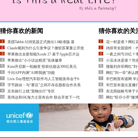
猜你喜欢的新闻
猜你喜欢的关
美团Tabbit AI浏览器正式推出1.0标准版 基
花一村是谁？网红
Claude规则为什么引发争议？微软苏莱曼公开批
鸡排哥全国巡炸：代
苹果推出全新智能Xcode 27 基于Apple芯片运
一夜之间亏20亿？
苹果推出“小小访达精灵”实体徽章
小丑冰冰是谁？凭借
Kimi开启新一轮融资 投前估值达300亿美元
撞脸刘亦菲网红“刘
千问APP内测“AI帮我挑”功能
网红“刘一菲”承认
Livis Day理想汽车软件与人工智能发布会于6
辛巴刚宣布退网 
字节跳动：与“赛豆”之间不存在股权合作关系
辛巴宣布退出直播行
京东旅行上线“宠物出行”专区
东北雨姐账号将于1
英伟达和SK海力士宣布合作 联合开发下一代
网红“旺仔小乔”微