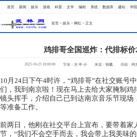
首页
|
新闻
|
娱乐
|
游戏
|
科普
|
文学
|
编程
|
系统
|
数据库
|
建站
|
学
首页
>
娱乐
>
网红
> 正文
鸡排哥全国巡炸：代排标价2
2025-10-25 18:00:09
字体：
大
中
小
来源：
转载
供稿：网
10月24日下午4时许，“鸡排哥”在社交账号
们，我到南京啦！现在马上去给大家腌制鸡
镜头挥手，介绍自己已到达南京音乐节现场
等准备工作。
前两日，他刚在社交平台上宣布，要带着家
节，“我们不会空手而去，我会带上我美味