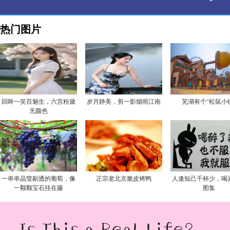
热门图片
回眸一笑百魅生，六宫粉黛
岁月静美，剪一影烟雨江南
芜湖有个“松鼠小
无颜色
一串串晶莹剔透的葡萄，像
正宗老北京脆皮烤鸭
人逢知己千杯少，喝
一颗颗宝石挂在藤
图集