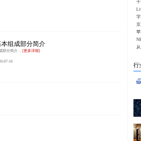
千
L
字
京
苹
N
基本组成部分简介
从
部分简介 ...
[更多详细]
-07-16
行