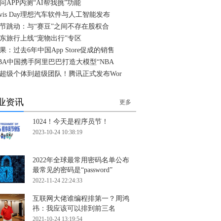
问APP内测“AI帮我挑”功能
ivis Day理想汽车软件与人工智能发布
节跳动：与“赛豆”之间不存在股权合
东旅行上线“宠物出行”专区
果：过去6年中国App Store促成的销售
BA中国携手阿里巴巴打造大模型“NBA
超级个体到超级团队！腾讯正式发布Wor
业资讯
更多
1024！今天是程序员节！
2023-10-24 10:38:19
2022年全球最常用密码名单公布
最常见的密码是“password”
2022-11-24 22:24:33
互联网大佬谁编程排第一？周鸿
祎：我应该可以排到前三名
2021-10-24 13:19:54