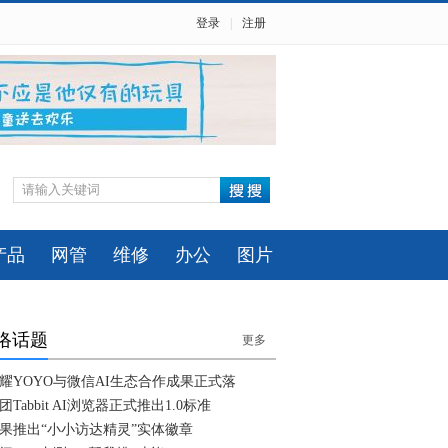
登录
|
注册
产品
网管
维修
办公
图片
络话题
更多
耀YOYO与微信AI生态合作成果正式落
团Tabbit AI浏览器正式推出1.0标准
果推出“小小访达精灵”实体徽章