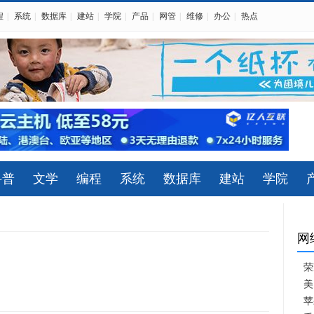
程
|
系统
|
数据库
|
建站
|
学院
|
产品
|
网管
|
维修
|
办公
|
热点
科普
文学
编程
系统
数据库
建站
学院
网
荣
美
苹