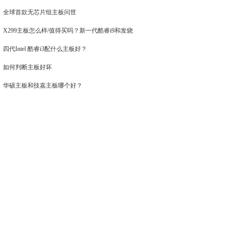
全球首款无芯片组主板问世
X299主板怎么样/值得买吗？新一代酷睿i9和发烧
四代Intel 酷睿i3配什么主板好？
如何判断主板好坏
华硕主板和技嘉主板哪个好？