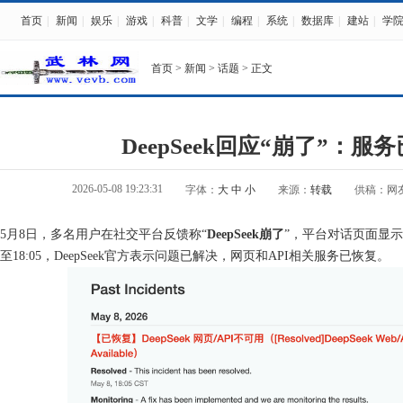
首页
|
新闻
|
娱乐
|
游戏
|
科普
|
文学
|
编程
|
系统
|
数据库
|
建站
|
学
首页
>
新闻
>
话题
> 正文
DeepSeek回应“崩了”：服
2026-05-08 19:23:31
字体：
大
中
小
来源：
转载
供稿：网
5月8日，多名用户在社交平台反馈称“
DeepSeek崩了
”，平台对话页面显示
至18:05，DeepSeek官方表示问题已解决，网页和API相关服务已恢复。