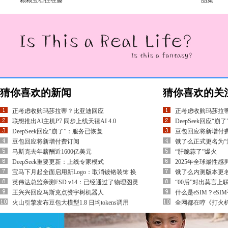
一颗颗宝石挂在藤
图集
猜你喜欢的新闻
猜你喜欢的关
正考虑收购玛莎拉蒂？比亚迪回应
正考虑收购玛莎拉
联想推出AI主机P7 同步上线天禧AI 4.0
DeepSeek回应“
DeepSeek回应“崩了”：服务已恢复
豆包回应将新增付
豆包回应将新增付费订阅
饿了么正式更名为“
马斯克去年薪酬近1600亿美元
“肝脆蒜了”爆火
DeepSeek重要更新：上线专家模式
2025年全球最性感
宝马下月起全面启用新Logo：取消镀铬装饰 换
饿了么内测版本更名
英伟达总监亲测FSD v14：已经通过了物理图灵
“00后”对出莫言上
王兴兴回应马斯克点赞宇树机器人
什么是eSIM？eS
火山引擎发布豆包大模型1.8 日均tokens调用
全网都在哼《打火