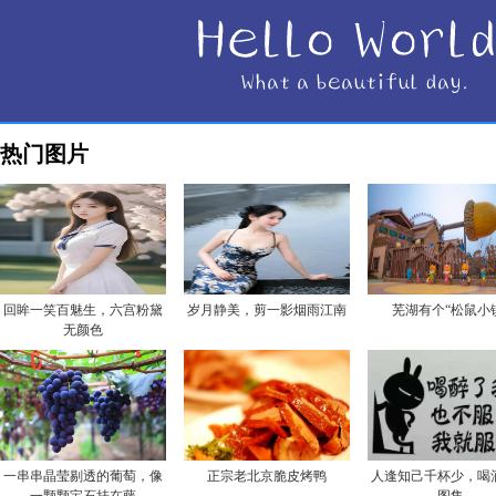
热门图片
回眸一笑百魅生，六宫粉黛
岁月静美，剪一影烟雨江南
芜湖有个“松鼠小
无颜色
一串串晶莹剔透的葡萄，像
正宗老北京脆皮烤鸭
人逢知己千杯少，喝