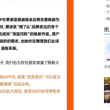
练
了
电
图
豆