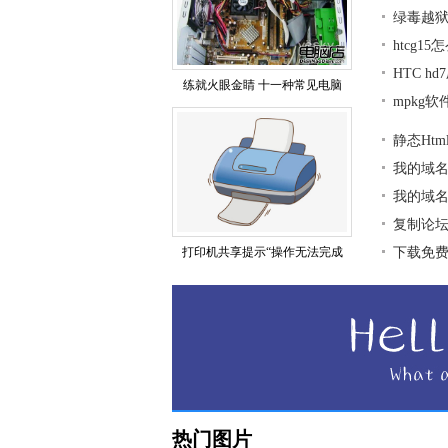
绿毒越狱
htcg1
HTC h
练就火眼金睛 十一种常见电脑
mpkg
静态Ht
我的域
我的域
复制论
打印机共享提示“操作无法完成
下载免
热门图片