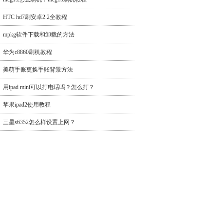
HTC hd7刷安卓2.2全教程
mpkg软件下载和卸载的方法
华为c8860刷机教程
美萌手账更换手账背景方法
用ipad mini可以打电话吗？怎么打？
苹果ipad2使用教程
三星s6352怎么样设置上网？