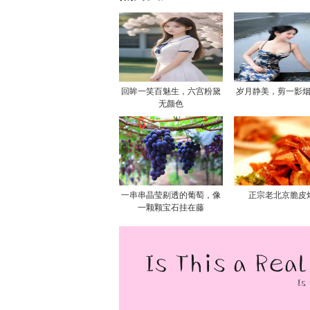
回眸一笑百魅生，六宫粉黛
岁月静美，剪一影
无颜色
一串串晶莹剔透的葡萄，像
正宗老北京脆皮
一颗颗宝石挂在藤