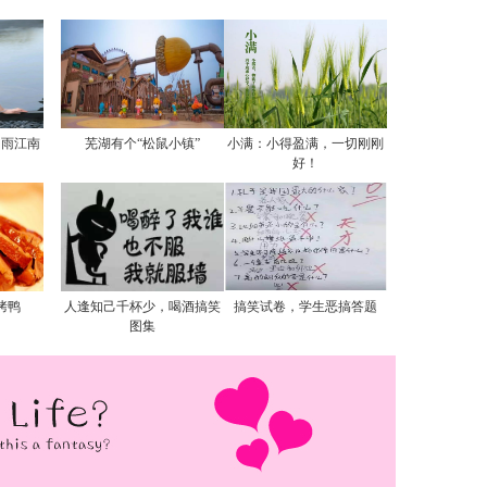
烟雨江南
芜湖有个“松鼠小镇”
小满：小得盈满，一切刚刚
好！
烤鸭
人逢知己千杯少，喝酒搞笑
搞笑试卷，学生恶搞答题
图集