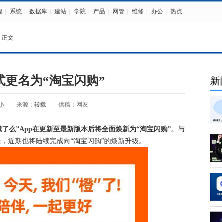
程
|
系统
|
数据库
|
建站
|
学院
|
产品
|
网管
|
维修
|
办公
|
热点
 正文
式更名为“淘宝闪购”
新
小
来源：
转载
供稿：网友
饿了么”App在更新至最新版本后将全面焕新为“淘宝闪购”
。与
景，近期也将陆续完成向“淘宝闪购”的焕新升级。