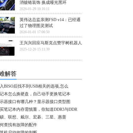
消镀铬装饰 换成哑光黑环
2026-01-29 10:16:11
英伟达总监亲测FSD v14：已经通
过了物理图灵测试
2026-01-01 17:06:50
王兴兴回应马斯克点赞宇树机器人
2025-12-26 15:11:39
难解答
入BISO后找不到USB相关的选项,怎么
记本怎么换硬盘，自己动手更换笔记本
示器接口有哪几种？显示器接口类型图
买笔记本内存需慎重，你知道DDR3与DDR
硕、联想、戴尔、宏碁、三星、惠普
何查找有故障的配件
算机启动故障的判断