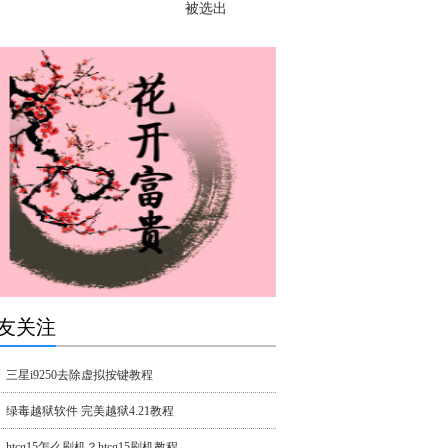
被选出
友关注
三星i9250去除虚拟按键教程
绿毒越狱软件 完美越狱4.21教程
htcg15怎么刷机？htcg15刷机教程