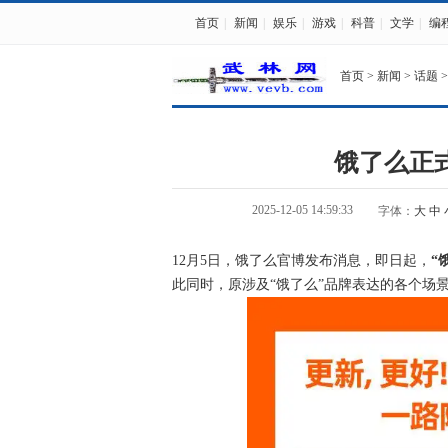
首页
|
新闻
|
娱乐
|
游戏
|
科普
|
文学
|
编
首页
>
新闻
>
话题
>
饿了么正
2025-12-05 14:59:33
字体：
大
中
12月5日，饿了么官博发布消息，即日起，
“
此同时，原涉及“饿了么”品牌表达的各个场