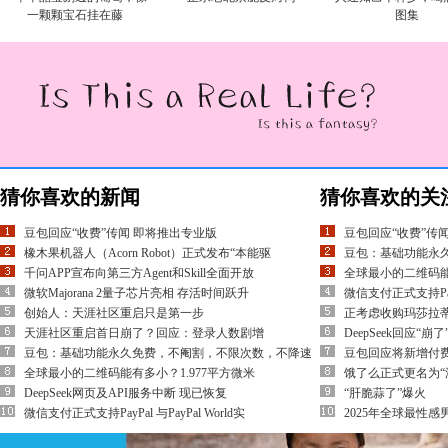
一颗颗宝石挂在藤
图集
猜你喜欢的新闻
猜你喜欢的关
豆包回应“收费”传闻 即将推出专业版
豆包回应“收费”传
橡木果机器人（Acorn Robot）正式发布“本能驱
豆包：基础功能永
千问APP宣布向第三方Agent和Skill全面开放
全球最小的二维码能
微软Majorana 2量子芯片亮相 存活时间跃升
微信支付正式支持PayPa
创始人：天涯社区重启只是第一步
正考虑收购玛莎拉
天涯社区重启首日崩了？回应：登录人数剧增
DeepSeek回应“
豆包：基础功能永久免费，不阉割，不限次数，不降速
豆包回应将新增付
全球最小的二维码能有多小？1.977平方微米
饿了么正式更名为“
DeepSeek网页及API服务中断 现已恢复
“肝脆蒜了”爆火
微信支付正式支持PayPal 与PayPal World实
2025年全球最性感