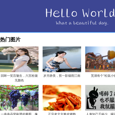
热门图片
回眸一笑百魅生，六宫粉黛
岁月静美，剪一影烟雨江南
芜湖有个“松鼠小
无颜色
一串串晶莹剔透的葡萄，像
正宗老北京脆皮烤鸭
人逢知己千杯少，喝