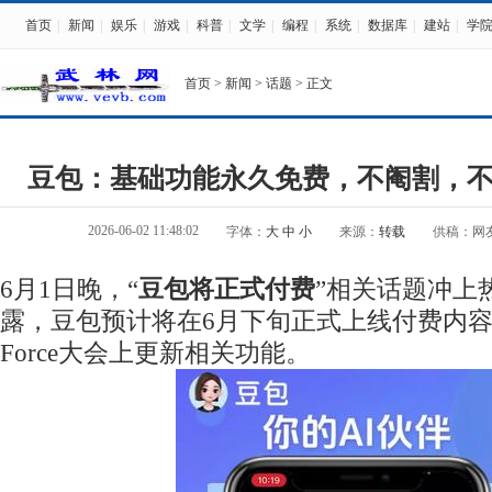
首页
|
新闻
|
娱乐
|
游戏
|
科普
|
文学
|
编程
|
系统
|
数据库
|
建站
|
学
首页
>
新闻
>
话题
> 正文
豆包：基础功能永久免费，不阉割，
2026-06-02 11:48:02
字体：
大
中
小
来源：
转载
供稿：网
6月1日晚，“
豆包将正式付费
”相关话题冲上
露，豆包预计将在6月下旬正式上线付费内
Force大会上更新相关功能。