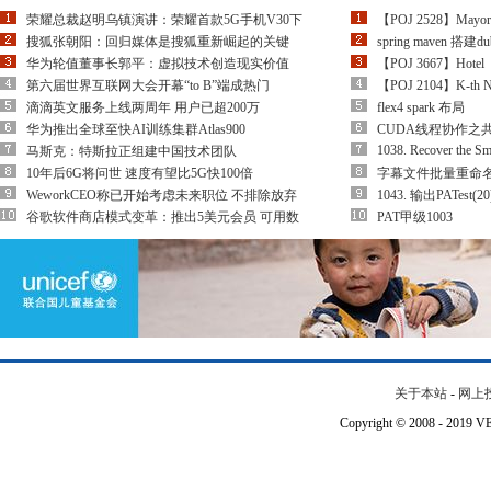
荣耀总裁赵明乌镇演讲：荣耀首款5G手机V30下
【POJ 2528】Mayor&#
搜狐张朝阳：回归媒体是搜狐重新崛起的关键
spring maven 搭建d
华为轮值董事长郭平：虚拟技术创造现实价值
【POJ 3667】Hotel
第六届世界互联网大会开幕“to B”端成热门
【POJ 2104】K-th
滴滴英文服务上线两周年 用户已超200万
flex4 spark 布局
华为推出全球至快AI训练集群Atlas900
CUDA线程协作之共享存
1038. Recover the Sm
马斯克：特斯拉正组建中国技术团队
10年后6G将问世 速度有望比5G快100倍
字幕文件批量重命名脚
WeworkCEO称已开始考虑未来职位 不排除放弃
1043. 输出PATest(20
谷歌软件商店模式变革：推出5美元会员 可用数
PAT甲级1003
关于本站
-
网上
Copyright © 2008 - 201