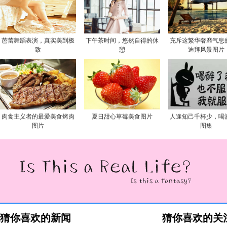
芭蕾舞蹈表演，真实美到极
下午茶时间，悠然自得的休
充斥这繁华奢靡气息
致
憩
迪拜风景图片
肉食主义者的最爱美食烤肉
夏日甜心草莓美食图片
人逢知己千杯少，喝
图片
图集
猜你喜欢的新闻
猜你喜欢的关