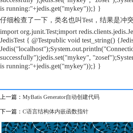
is running:"+jedis.get("mykey"));} }
仔细检查了一下，类名也叫Test，结果是冲
import org.junit.Test;import redis.clients.jedis.J
JedisTest { @Testpublic void test_string() {Jedi
Jedis("localhost");System.out.println("Connecti
successfully");jedis.set("mykey", "zosef");Syste
is running:"+jedis.get("mykey"));} }
上一篇：
MyBatis Generator自动创建代码
下一篇：
C语言结构体内嵌函数指针