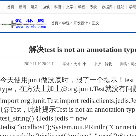
首页
|
新闻
|
娱乐
|
游戏
|
科普
|
文学
|
编程
|
系统
|
数据库
|
建站
|
学
首页
>
学院
>
开发设计
> 正文
解决test is not an annotation
2019-11-10 20:26:41
字体：
大
中
小
来源：
转载
供稿：网
今天使用junit做没底时，报了一个提示！test is not
type，在方法上加上@org.junit.Test就没
import org.junit.Test;import redis.clients.jedis.J
{@Test，此处提示Test is not an annotation type
test_string() {Jedis jedis = new
Jedis("localhost");System.out.
PR
intln("Connecti
successfully");jedis.set("mykey", "zosef");Syste