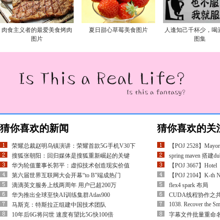
肉食主义者的最爱美食烤肉
夏日甜心草莓美食图片
人逢知己千杯少，喝
图片
图集
猜你喜欢的新闻
猜你喜欢的关
荣耀总裁赵明乌镇演讲：荣耀首款5G手机V30下
【POJ 2528】Mayor&#
搜狐张朝阳：回归媒体是搜狐重新崛起的关键
spring maven 搭建d
华为轮值董事长郭平：虚拟技术创造现实价值
【POJ 3667】Hotel
第六届世界互联网大会开幕“to B”端成热门
【POJ 2104】K-th
滴滴英文服务上线两周年 用户已超200万
flex4 spark 布局
华为推出全球至快AI训练集群Atlas900
CUDA线程协作之共享存
1038. Recover the Sm
马斯克：特斯拉正组建中国技术团队
10年后6G将问世 速度有望比5G快100倍
字幕文件批量重命名脚