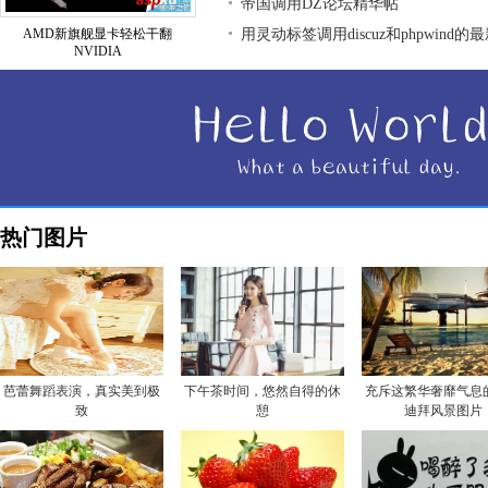
帝国调用DZ论坛精华帖
AMD新旗舰显卡轻松干翻
用灵动标签调用discuz和phpwind的
NVIDIA
热门图片
芭蕾舞蹈表演，真实美到极
下午茶时间，悠然自得的休
充斥这繁华奢靡气息
致
憩
迪拜风景图片