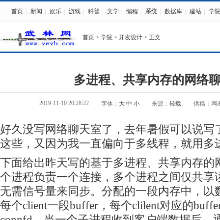
首页
|
新闻
|
娱乐
|
游戏
|
科普
|
文学
|
编程
|
系统
|
数据库
|
建站
|
学
首页
>
学院
>
开发设计
> 正文
多进程、共享内存的网络
2019-11-10 20:28:22
字体：
大
中
小
来源：
转载
供稿：网
好久没写网络聊天室了，去年暑假可以说写
这些，又因为我一直偏向于多线程，就用多
下面给出昨天写的基于多进程、共享内存的
个进程负责一个连接，多个进程之间仅共享
无需信号量来同步。分配的一段内存中，以
每个client一段buffer，每个clilent对应的bu
connfd。当一个子进程收到客户端数据后