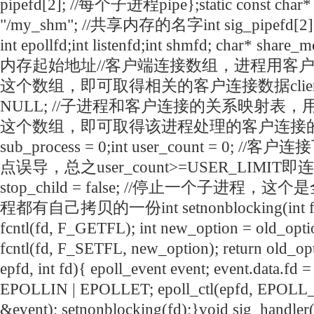
p
ip
efd[2]; //每个子进程pipe};static const char* shm_name = "/my_shm"; //共享内存的名字int sig_pipefd[2]; //用来统一事件源int epollfd;int listenfd;int shmfd; char* share_mem = NULL; //共享内存起始地址//客户端连接数组，进程用客户连接的编号来索引这个数组，即可取得相关的客户连接数据client_data* users = NULL; //子进程和客户连接的关系映射表，用子进程的pid来索引这个数组，即可取得该进程处理的客户连接的编号int* sub_process = 0;int user_count = 0; //客户连接下标，这个名字有点误导，总之user_count>=USER_LIMIT即连接过多bool stop_child = false; //停止一个子进程，这个是全部变量，每个子进程都有自己拷贝的一份int setnonblocking(int fd){ int old_option = fcntl(fd, F_GETFL); int new_option = old_option | O_NONBLOCK; fcntl(fd, F_SETFL, new_option); return old_option;}void addfd(int epfd, int fd){ epoll_event event; event.data.fd = fd; event.events = EPOLLIN | EPOLLET; epoll_ctl(epfd, EPOLL_CTL_ADD, fd, &event); setnonblocking(fd);}void sig_handler(int sig){ int save_errno = errno; int msg = sig; send(sig_pipefd[1], (char*)&msg, 1, 0); errno = save_errno;}void addsig(int sig, void(*handler)(int), bool restart = true){ struct sigaction sa; memset(&sa, '/0', sizeof(sa)); sa.sa_handler = handler; if(restart) sa.sa_flags |= SA_RESTART; sigfillset(&sa.sa_mask); assert(sigaction(sig, &sa, NULL) != -1);}void del_resource(){ close(sig_pipefd[0]); close(sig_pipefd[1]); close(listenfd); close(epollfd); shm_unlink(shm_name);}//子进程的信号处理函数，停止一个子进程void child_term_handler(int sig){ stop_child = true;}//子进程运行的函数，参数inx指出该子进程处理的客户连接的编号，users是保存所有客户连接数据的数组，参数share_mem指出共享内存的起始地址int run_child(int idx, client_data* users, char* share_mem){ epoll_event events[MAX_EVENT_NUMBER]; //每个子进程使用I/O服用同时监听客户连接socket和与父进程通信的pipe描述符 int child_epollfd = epoll_create(5); assert(child_epollfd != -1); int connfd = users[idx].connfd; addfd(child_epollfd, connfd); int pipefd = users[idx].pipefd[1]; addfd(child_epollfd, pipefd); int ret; //子进程需要设置自己的信号处理函数，因为fork会继承父进程信号处理函数 addsig(SIGTERM, child_term_handler, false); while(!stop_child){ int number = epoll_wait(child_epollfd, events, MAX_EVENT_NUMBER, -1); if(number < 0 && errno != EINTR){ printf("epoll failure/n"); break; } for(int i=0; i<number; ++i){ int sockfd = events[i].data.fd; //本子进程负责的客户链接有数据到达 if(sockfd == connfd && (events[i].events & EPOLLIN)){ //清零该客户对应的缓冲区 memset(share_mem+idx*BUFFER_SIZE, '/0', BUFFER_SIZE); //将客户数据读取到对应的读缓存中，该读缓存是共享内存的一段，它开始于idx*BUFFER_SIZE处，长度为BUFFER_SIZE字节，因此每个客户连接是共享的 ret = recv(connfd, share_mem+idx*BUFFER_SIZE, BUFFER_SIZE-1, 0); //留一个字节为'/0'间隔 if(ret < 0){ if(errno != EAGAIN) stop_child = true; } else if(ret == 0) stop_child = true; else //成功读取客户数据后就通知主进程，让主进程吩咐其他进程转发 send(pipefd, (char*)&idx, sizeof(idx), 0); } //主进程通过管道通知本进程需要转发第client个客户端的数据到本进程负责的客户 else if(sockfd == pipefd && (events[i].events & EPOLLIN)){ int client = 0; //接受主进程发来的数据，即客户的编号，用来索引buffer ret = recv(sockfd, (char *)&client, sizeof(client), 0); if(ret < 0){ if(errno != EAGAIN) stop_child = true; } else if(ret == 0) stop_child = true; else //转发给自己的客户 send(connfd, share_mem+client*BUFFER_SIZE, BUFFER_SIZE, 0); } else continue; } } close(connfd); close(pipefd); close(child_epollfd); return 0;}int main(int argc, char** argv){ if( argc <= 2 ) { printf( "usage: %s ip_address port_number/n", basename( argv[0] ) ); return 1; } const char* ip = argv[1]; int port = atoi( argv[2] ); int ret = 0; struct sockaddr_in address; bzero(&address, sizeof(address)); address.sin_family = AF_INET; inet_pton(AF_INET, ip, &address.sin_addr); address.sin_port = htons(port); int listenfd = socket(PF_INET, SOCK_STREAM, 0); assert(listenfd >= 0); int on = 1; ret = setsockopt(listenfd, SOL_SOCKET, SO_REUSEADDR, &on, sizeof(on)); assert(ret != -1); ret = bind(listenfd, (struct sockaddr*)&address, sizeof(address)); assert(ret != -1); ret = listen(listenfd, 5); assert(ret != -1);///////////////////////////////////////////////////////////// user_count = 0; users = new client_data[USER_LIMIT]; sub_process = new int [PROCESS_LIMIT]; for(int i=0; i<PROCESS_LIMIT; ++i) sub_process[i] = -1;//////////////////////////////////////////////////////////// epoll_event events[MAX_EVENT_NUMBER]; epollfd = epoll_create(5); assert(epollfd != -1); addfd(epollfd, listenfd); //socketpair是全双工的，所以父子进程通信无需向pipe一样需要两个pipe[2] //fork完毕socketpair可以双向通信 ret = socketpair(PF_UNIX, SOCK_STREAM, 0, sig_pipefd); assert(ret != -1); setnonblocking( sig_pipefd[1] ); addfd(epollfd, sig_pipefd[0]); // add all the interesting signals here addsig(SIGCHLD, sig_handler); addsig(SIGTERM, sig_handler); addsig(SIGINT, sig_handler); addsig(SIGPIPE, SIG_IGN); bool stop_server = false; bool terminate = false;/////////////////////////////////////////////////////////////// //创建共享内存，作为所有客户连接的读缓存 shmfd = shm_open(shm_name, O_CREAT | O_RDWR, 0666); assert(shmfd != -1); //清空且resize文件大小为USER_LIMIT*BUFFER_SIZE ret = ftruncate(shmfd, USER_LIMIT*BUFFER_SIZE); assert(ret != -1); //通过上面生成的一定大小的文件来使用mmap映射共享内存 //这是共享内存的一种方式，另外一种使用SystemV的shmat share_mem = (char *)mmap(NULL, USER_LIMIT*BUFFER_SIZE, PROT_WRITE | PROT_READ, MAP_SHARED, shmfd, 0); assert(share_mem != MAP_FAILED); close(shmfd); //close shmfd is ok////////////////////////////////////////////////////////////// while(!stop_server){ int number = epoll_wait(epollfd, events, MAX_EVENT_NUMBER, -1); if(number < 0 && errno != EINTR){ printf("epoll failure/n"); break; } for(int i=0; i<number; ++i){ int sockfd = events[i].data.fd; if(sockfd == listenfd){ struct sockaddr_in client_address; socklen_t len = sizeof(client_address); int connfd = accept(listenfd, (struct sockaddr*)&client_address, &len); if(connfd < 0){ printf("errno is: %d/n", errno); continue; } if(user_count >= USER_LIMIT){ //limit const char* info = "too many users/n"; printf("%s", info); send(connfd, info, strlen(info), 0); close(connfd); continue; } //保存第user_count