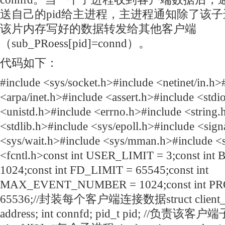
送自己的pid给主进程，主进程通知除了该
该片内存写好的数据转发给其他客户端
（sub_
PR
oess[pid]=connd）。
代码如下：
#include <sys/socket.h>#include <netinet/in.h>
<arpa/inet.h>#include <assert.h>#include <stdi
<unistd.h>#include <errno.h>#include <string.
<stdlib.h>#include <sys/epoll.h>#include <sign
<sys/wait.h>#include <sys/mman.h>#include <s
<fcntl.h>const int USER_LIMIT = 3;const in
1024;const int FD_LIMIT = 65545;const int
MAX_EVENT_NUMBER = 1024;const int P
65536;//封装每个客户端连接数据struct client_dat
address; int connfd; pid_t pid; //负责该客