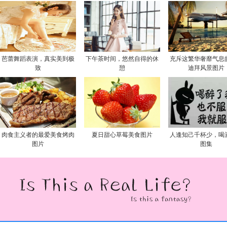
芭蕾舞蹈表演，真实美到极
下午茶时间，悠然自得的休
充斥这繁华奢靡气息
致
憩
迪拜风景图片
肉食主义者的最爱美食烤肉
夏日甜心草莓美食图片
人逢知己千杯少，喝
图片
图集