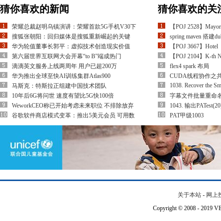
猜你喜欢的新闻
猜你喜欢的关
荣耀总裁赵明乌镇演讲：荣耀首款5G手机V30下
【POJ 2528】Mayor&#
搜狐张朝阳：回归媒体是搜狐重新崛起的关键
spring maven 搭建d
华为轮值董事长郭平：虚拟技术创造现实价值
【POJ 3667】Hotel
第六届世界互联网大会开幕“to B”端成热门
【POJ 2104】K-th
滴滴英文服务上线两周年 用户已超200万
flex4 spark 布局
华为推出全球至快AI训练集群Atlas900
CUDA线程协作之共享存
1038. Recover the Sm
马斯克：特斯拉正组建中国技术团队
10年后6G将问世 速度有望比5G快100倍
字幕文件批量重命名脚
WeworkCEO称已开始考虑未来职位 不排除放弃
1043. 输出PATest(20
谷歌软件商店模式变革：推出5美元会员 可用数
PAT甲级1003
关于本站
-
网上
Copyright © 2008 - 201