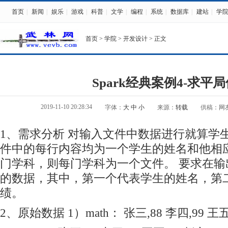
首页
|
新闻
|
娱乐
|
游戏
|
科普
|
文学
|
编程
|
系统
|
数据库
|
建站
|
学
首页
>
学院
>
开发设计
> 正文
Spark经典案例4-求平
2019-11-10 20:28:34
字体：
大
中
小
来源：
转载
供稿：网
1、需求分析 对输入文件中数据进行就算学
件中的每行内容均为一个学生的姓名和他相
门学科，则每门学科为一个文件。 要求在
的数据，其中，第一个代表学生的姓名，第
绩。
2、原始数据 1）math： 张三,88 李四,99 王五,