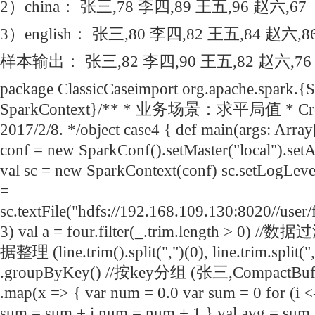
2）china： 张三,78 李四,89 王五,96 赵六,67
3）english： 张三,80 李四,82 王五,84 赵六,8
样本输出： 张三,82 李四,90 王五,82 赵六,76
package ClassicCaseimport org.apache.spark.{
SparkContext}/** * 业务场景：求平局值 * Crea
2017/2/8. */object case4 { def main(args: Array[
conf = new SparkConf().setMaster("local").se
val sc = new SparkContext(conf) sc.setLogLev
=
sc.textFile("hdfs://192.168.109.130:8020//user/
3) val a = four.filter(_.trim.length > 0) //数
据整理 (line.trim().split(",")(0), line.trim.split(",
.groupByKey() //按key分组 (张三,CompactBuffe
.map(x => { var num = 0.0 var sum = 0 for (
sum = sum + i num = num + 1 } val avg = sum 