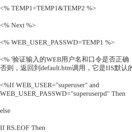
<% TEMP1=TEMP1&TEMP2 %>
<% Next %>
<% WEB_USER_PASSWD=TEMP1 %>
<% '验证输入的WEB用户名和口令是否正
否则，返回到default.htm调用，它是IIS
<%If WEB_USER="superuser" and
WEB_USER_PASSWD="superuserpd" Then
else
If RS.EOF Then