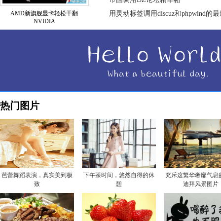
AMD新旗舰显卡轻松干翻
用灵动标签调用discuz和phpwind的
NVIDIA
热门图片
芭蕾舞蹈表演，真实美到极
下午茶时间，悠然自得的休
充斥这繁华奢靡气息
致
憩
迪拜风景图片