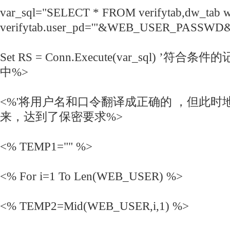
var_sql="SELECT * FROM verifytab,dw_tab 
verifytab.user_pd='"&WEB_USER_PASSWD&
Set RS = Conn.Execute(var_sql) ’符
中%>
<%'将用户名和口令
翻译
成正确的 ，但此时
来，达到了保密要求%>
<% TEMP1="" %>
<% For i=1 To Len(WEB_USER) %>
<% TEMP2=Mid(WEB_USER,i,1) %>