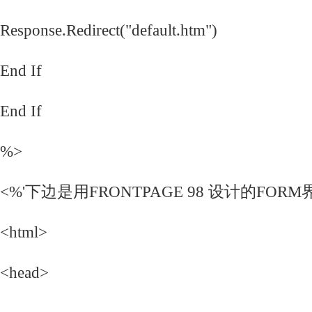
Response.Redirect("default.htm")
End If
End If
%>
<%'下边是用FRONTPAGE 98 设计的FO
<html>
<head>