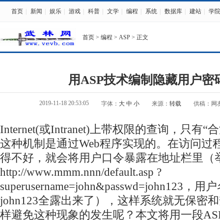
首页
|
新闻
|
娱乐
|
游戏
|
科普
|
文学
|
编程
|
系统
|
数据库
|
建站
|
学
首页
>
编程
>
ASP
> 正文
用ASP技术编制隐藏用户密
2019-11-18 20:53:05
字体：
大
中
小
来源：
转载
供稿：网
Internet(或Intranet)上带权限的查询，只
这种机制是通过Web程序实现的。在访问过
得不好，就会将用户口令暴露在地址栏里（
http://www.mmm.nnn/default.
asp
?
superusername=john&passwd=john123，
john123全露出来了），这样系统就无保密
样避免这种现象的发生呢？本文将用一段ASP（Act