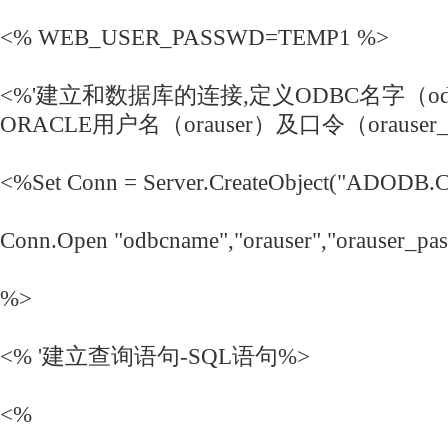
<% WEB_USER_PASSWD=TEMP1 %>
<%'建立和数据库的连接,定义ODBC名字（odb
ORACLE用户名（orauser）及口令（orauser_
<%Set Conn = Server.CreateObject("ADODB.C
Conn.Open "odbcname","orauser","orauser_pa
%>
<% '建立查询语句-SQL语句%>
<%