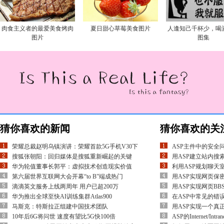
肉食主义者的最爱美食烤肉
夏日甜心草莓美食图片
人逢知己千杯少，喝
图片
图集
猜你喜欢的新闻
猜你喜欢的关
荣耀总裁赵明乌镇演讲：荣耀首款5G手机V30下
ASP主件中的安全
搜狐张朝阳：回归媒体是搜狐重新崛起的关键
用ASP建立站内搜
华为轮值董事长郭平：虚拟技术创造现实价值
利用ASP规划聊天
第六届世界互联网大会开幕“to B”端成热门
用ASP实现网页保
滴滴英文服务上线两周年 用户已超200万
用ASP实现网页BB
华为推出全球至快AI训练集群Atlas900
在ASP中常见的错误
马斯克：特斯拉正组建中国技术团队
用ASP实现一个真
10年后6G将问世 速度有望比5G快100倍
ASP的Internet/In