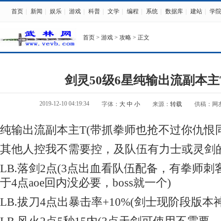
首页
|
新闻
|
娱乐
|
游戏
|
科普
|
文学
|
编程
|
系统
|
数据库
|
建站
|
学
首页
>
游戏
>
攻略
> 正文
剑灵50级6星纯输出流副本主
2019-12-10 04:19:34
字体：
大
中
小
来源：
转载
供稿：网
纯输出流副本主T(带抓拳师也抢不过你仇恨
其他人控我不需要控，及队伍有力士或灵剑
LB.落剑2点(3点出血看队伍配备，有拳师
于4点aoe回内没必要，boss就一个)
LB.拔刀4点出暴击率+10%(剑士现阶段版本