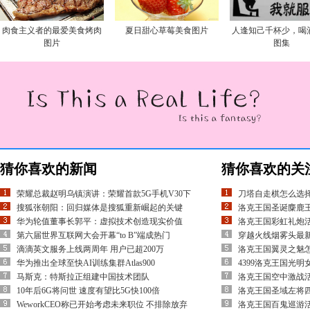
肉食主义者的最爱美食烤肉
夏日甜心草莓美食图片
人逢知己千杯少，喝
图片
图集
猜你喜欢的新闻
猜你喜欢的关
荣耀总裁赵明乌镇演讲：荣耀首款5G手机V30下
刀塔自走棋怎么选择
搜狐张朝阳：回归媒体是搜狐重新崛起的关键
洛克王国圣诞麋鹿王
华为轮值董事长郭平：虚拟技术创造现实价值
洛克王国彩虹礼炮活
第六届世界互联网大会开幕“to B”端成热门
穿越火线烟雾头最新调
滴滴英文服务上线两周年 用户已超200万
洛克王国翼灵之魅
华为推出全球至快AI训练集群Atlas900
4399洛克王国光
马斯克：特斯拉正组建中国技术团队
洛克王国空中激战
10年后6G将问世 速度有望比5G快100倍
洛克王国圣域左将四
WeworkCEO称已开始考虑未来职位 不排除放弃
洛克王国百鬼巡游