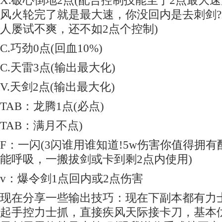
X.破心倒地2点(配合控制技能至于2点最大
风火轮完了就是最大速，你没回内是去刺剑
人屡试不爽，还不如2点个控制)
C.巧劲0点(回血10%)
C.天雷3点(输出最大化)
V.天剑2点(输出最大化)
TAB：龙腾1点(必点)
TAB：满月不点)
F：一闪(3闪谁用谁知道!5w伤害你值得拥有
能呼吸，一搬拔剑或卡到剩2点内使用)
v：爆令剑1点回内或2点伤害
现在分享一些输出技巧：现在下副本都有力
起手控力士抓，直接疾风天际接卡刀，基本