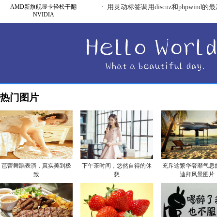
AMD新旗舰显卡轻松干翻
用灵动标签调用discuz和phpwind的
NVIDIA
热门图片
芭蕾舞蹈表演，真实美到极
下午茶时间，悠然自得的休
充斥这繁华奢靡气息
致
憩
迪拜风景图片