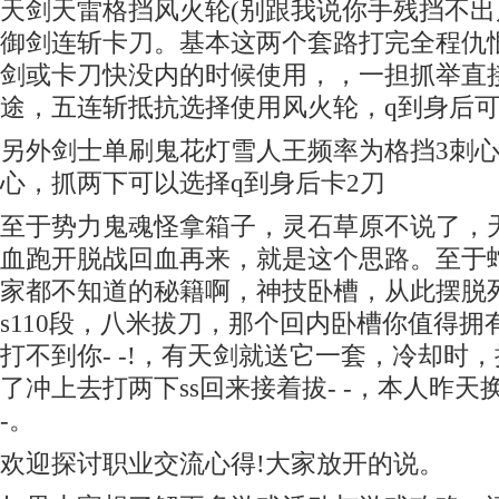
天剑天雷格挡风火轮(别跟我说你手残挡不出
御剑连斩卡刀。基本这两个套路打完全程仇
剑或卡刀快没内的时候使用，，一担抓举直
途，五连斩抵抗选择使用风火轮，q到身后
另外剑士单刷鬼花灯雪人王频率为格挡3刺
心，抓两下可以选择q到身后卡2刀
至于势力鬼魂怪拿箱子，灵石草原不说了，
血跑开脱战回血再来，就是这个思路。至于
家都不知道的秘籍啊，神技卧槽，从此摆脱
s110段，八米拔刀，那个回内卧槽你值得拥有
打不到你- -!，有天剑就送它一套，冷却时
了冲上去打两下ss回来接着拔- -，本人昨天换
-。
欢迎探讨职业交流心得!大家放开的说。