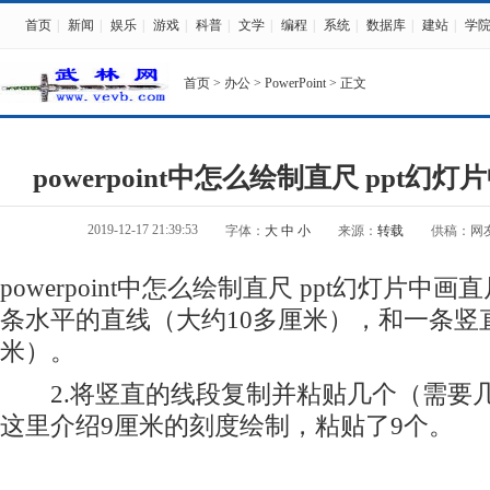
首页
|
新闻
|
娱乐
|
游戏
|
科普
|
文学
|
编程
|
系统
|
数据库
|
建站
|
学
首页
>
办公
>
PowerPoint
> 正文
powerpoint中怎么绘制直尺 ppt
2019-12-17 21:39:53
字体：
大
中
小
来源：
转载
供稿：网
powerpoint中怎么绘制直尺 ppt幻灯片中
条水平的直线（大约10多厘米），和一条竖直线段
米）。
2.将竖直的线段复制并粘贴几个（需要
这里介绍9厘米的刻度绘制，粘贴了9个。