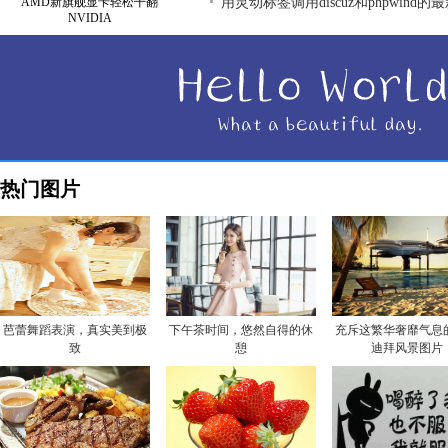
AMD新旗舰显卡轻松干翻
用灵动标签调用discuz和phpwind的
NVIDIA
热门图片
芭蕾舞蹈表演，真实美到极
下午茶时间，悠然自得的休
充斥这繁华奢靡气息
致
憩
迪拜风景图片