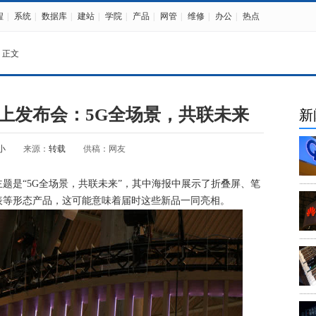
程
|
系统
|
数据库
|
建站
|
学院
|
产品
|
网管
|
维修
|
办公
|
热点
 正文
上发布会：5G全场景，共联未来
新
小
来源：
转载
供稿：网友
题是“5G全场景，共联未来”，其中海报中展示了折叠屏、笔
表等形态产品，这可能意味着届时这些新品一同亮相。