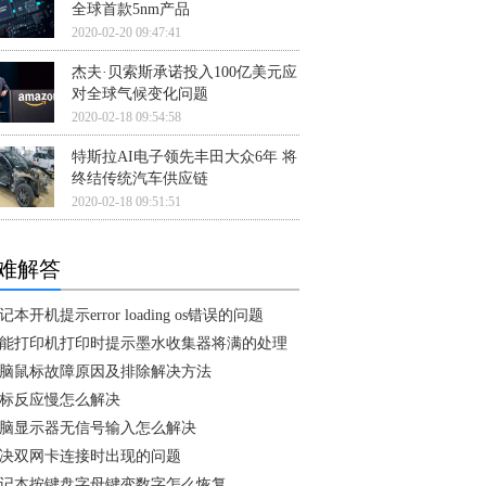
全球首款5nm产品
2020-02-20 09:47:41
杰夫·贝索斯承诺投入100亿美元应
对全球气候变化问题
2020-02-18 09:54:58
特斯拉AI电子领先丰田大众6年 将
终结传统汽车供应链
2020-02-18 09:51:51
难解答
记本开机提示error loading os错误的问题
能打印机打印时提示墨水收集器将满的处理
脑鼠标故障原因及排除解决方法
标反应慢怎么解决
脑显示器无信号输入怎么解决
决双网卡连接时出现的问题
记本按键盘字母键变数字怎么恢复