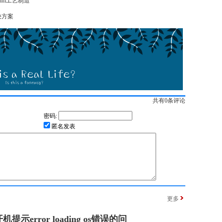
nm工艺制造
决方案
共有
0
条评论
密码:
匿名发表
更多
提示error loading os错误的问