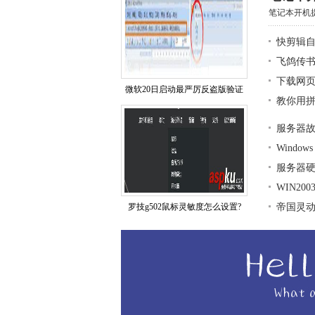
笔记本开机提示e
快剪辑
飞鸽传
下载网页
微软20日启动最严厉反盗版验证
教你用拼
服务器
Window
服务器
WIN20
罗技g502鼠标灵敏度怎么设置?
帝国灵