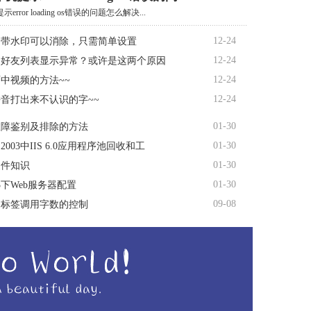
rror loading os错误的问题怎么解决...
12-24
自带水印可以消除，只需简单设置
12-24
书好友列表显示异常？或许是这两个原因
12-24
中视频的方法~~
12-24
音打出来不认识的字~~
01-30
故障鉴别及排除的方法
01-30
s 2003中IIS 6.0应用程序池回收和工
01-30
硬件知识
01-30
03下Web服务器配置
09-08
动标签调用字数的控制