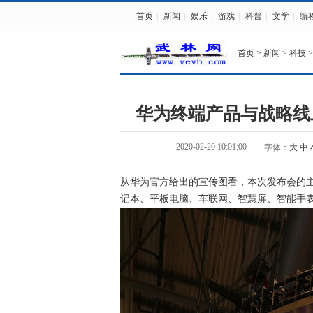
首页
|
新闻
|
娱乐
|
游戏
|
科普
|
文学
|
编
首页
>
新闻
>
科技
>
华为终端产品与战略线
2020-02-20 10:01:00
字体：
大
中
从华为官方给出的宣传图看，本次发布会的主
记本、平板电脑、车联网、智慧屏、智能手