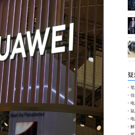
疑
笔
佳
电
鼠
电
解
笔