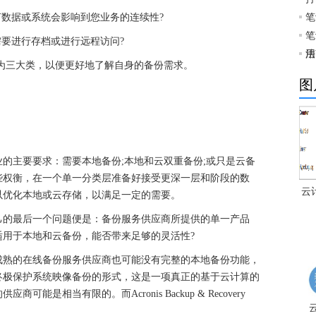
数据或系统会影响到您业务的连续性?
笔
笔
要进行存档或进行远程访问?
法
用
三大类，以便更好地了解自身的备份需求。
图
主要要求：需要本地备份;本地和云双重备份;或只是云备
些权衡，在一个单一分类层准备好接受更深一层和阶段的数
云
以优化本地或云存储，以满足一定的需要。
的最后一个问题便是：备份服务供应商所提供的单一产品
用于本地和云备份，能否带来足够的灵活性?
熟的在线备份服务供应商也可能没有完整的本地备份功能，
终极保护系统映像备份的形式，这是一项真正的基于云计算的
是相当有限的。而Acronis Backup & Recovery