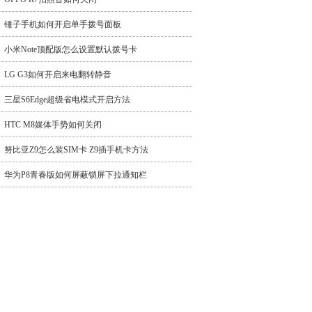
锤子手机如何开启单手拨号面板
小米Note顶配版怎么设置默认拨号卡
LG G3如何开启来电翻转静音
三星S6Edge超级省电模式开启方法
HTC M8媒体手势如何关闭
努比亚Z9怎么装SIM卡 Z9插手机卡方法
华为P8青春版如何屏蔽锁屏下拉通知栏