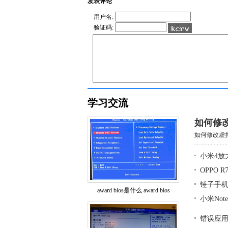
发表评论
用户名:
验证码:
学习交流
如何修改虚拟
如何修改虚拟机中(
小米4放
OPPO 
锤子手
award bios是什么 award bios
小米No
错误应用程