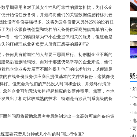
数早期采用者对于其安全性和可靠性的频繁担忧，为什么企
下便开始信任云备份，并最终将他们的关键数据信息转移到云
然比没有备份要强得多。这将为云备份带来另外25%的没有任
释了为什么很多初创型和纯粹的云备份供应商凭借简单的云备
乍一看，他们的确能够为中小企业提供相关的服务，但这会是
失的IT经理或业务负责人所真正想要的服务吗?
，任何具有前瞻性的人都要三思而后行。初创型企业不断的
创建然后被删除销毁。而对于那些仍然幸存的企业来说，他们
随着您企业业务发展而不断的提升他们的技术能力，以便满足
疑
多数的在线备份服务供应商只提供基本的文件级备份，这就像使
件一样好。但您会为他们的产品投入时间和金钱，并最终付清所
如
份，您的企业可能无法负担得起相应的软硬件费用。然而，本地
a
经发展出了相对比较成熟的技术，特别是当涉及到系统级的备
B
b
面的问题将帮助您思考并最终制定出一套高效可靠的备份策
电
两
统需要花费几分钟或几小时的时间进行恢复?
打