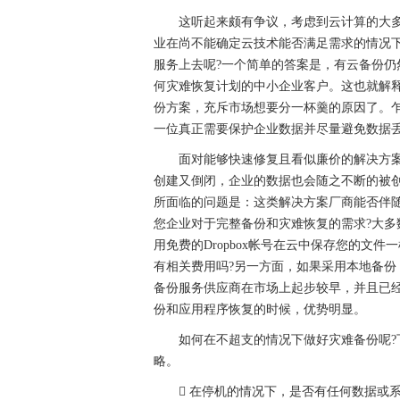
这听起来颇有争议，考虑到云计算的大多
业在尚不能确定云技术能否满足需求的情况
服务上去呢?一个简单的答案是，有云备份仍
何灾难恢复计划的中小企业客户。这也就解
份方案，充斥市场想要分一杯羹的原因了。
一位真正需要保护企业数据并尽量避免数据丢
面对能够快速修复且看似廉价的解决方案
创建又倒闭，企业的数据也会随之不断的被
所面临的问题是：这类解决方案厂商能否伴
您企业对于完整备份和灾难恢复的需求?大
用免费的Dropbox帐号在云中保存您的文
有相关费用吗?另一方面，如果采用本地备
备份服务供应商在市场上起步较早，并且已
份和应用程序恢复的时候，优势明显。
如何在不超支的情况下做好灾难备份呢?下
略。
 在停机的情况下，是否有任何数据或系