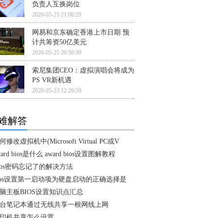
负责人互换岗位
2020-05-25 21:06:29
网易和京东确定香港上市日期 预
计共筹资50亿美元
2020-05-25 20:56:30
索尼集团CEO：虚拟演唱会将成为
PS VR新机遇
2020-05-23 12:29:59
难解答
何修改虚拟机中(Microsoft Virtual PC或V
ward bios是什么 award bios设置图解教程
ios密码忘记了的解决方法
ios设置第一启动项为硬盘启动的正确选择是
脑主板BIOS设置知识点汇总
台笔记本通过无线共享一根网线上网
印机共享怎么设置