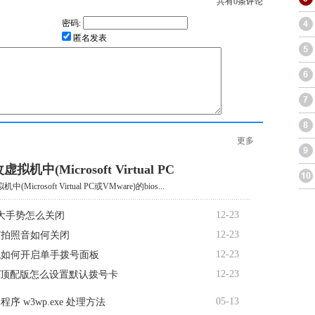
共有
0
条评论
密码:
匿名发表
更多
机中(Microsoft Virtual PC
Microsoft Virtual PC或VMware)的bios...
12-23
大手势怎么关闭
12-23
R7拍照音如何关闭
12-23
机如何开启单手拨号面板
12-23
te顶配版怎么设置默认拨号卡
05-13
序 w3wp.exe 处理方法