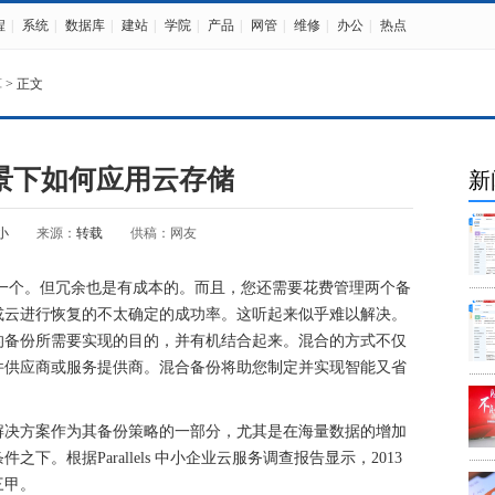
程
|
系统
|
数据库
|
建站
|
学院
|
产品
|
网管
|
维修
|
办公
|
热点
算
> 正文
景下如何应用云存储
新
小
来源：
转载
供稿：网友
个。但冗余也是有成本的。而且，您还需要花费管理两个备
或云进行恢复的不太确定的成功率。这听起来似乎难以解决。
的备份所需要实现的目的，并有机结合起来。混合的方式不仅
件供应商或服务提供商。混合备份将助您制定并实现智能又省
决方案作为其备份策略的一部分，尤其是在海量数据的增加
。根据Parallels 中小企业云服务调查报告显示，2013
三甲。