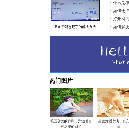
什么是
如何进
打开网页
Bios密码忘记了的解决方法
如何解
热门图片
校园甜美的背影，洋溢着青
芭蕾舞蹈表演，真
春烂漫的回忆
致