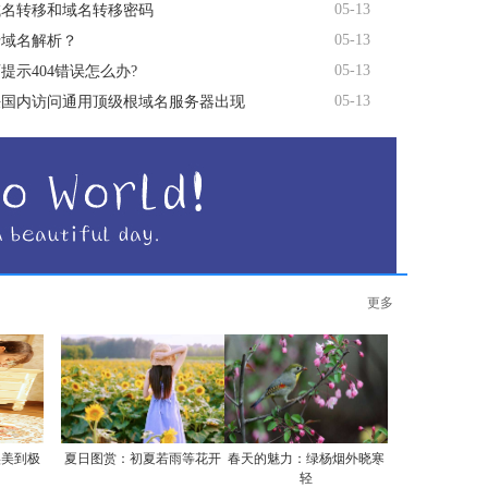
05-13
域名转移和域名转移密码
05-13
行域名解析？
05-13
提示404错误怎么办?
05-13
决国内访问通用顶级根域名服务器出现
更多
实美到极
夏日图赏：初夏若雨等花开
春天的魅力：绿杨烟外晓寒
轻