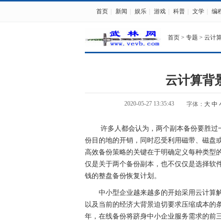
首页
|
新闻
|
娱乐
|
游戏
|
科普
|
文学
|
编
首页
>
专题
>
云计
云计算背
2020-05-27 13:35:43
字体：
大
中
许多人都会认为，两个副本备份要胜过一
份目的地的开销，同时忍受利用磁带、磁盘
高效备份策略的关键在于明确定义每种类型
仅是关于两个备份副本，也不仅仅是选择软
钱的整盘备份恢复计划。
中小型企业越来越多的开始采用云计算解
以及当前的经济大背景迫切要求压缩成本的条件之下
年，在线备份将跻身中小企业服务需求的前